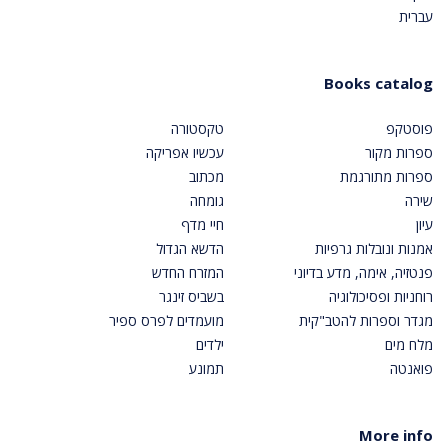
עברית
Books catalog
פוסטקפ
טקסטורה
ספרות מקור
עכשיו אפריקה
ספרות מתורגמת
מכתוב
שירה
גומחה
עיון
חיי מדף
אמנות ונובלות גרפיות
הדשא הגדול
פנטזיה, אימה, מדע בדיוני
המזרח החדש
רוחניות ופסיכולוגיה
בשביס זינגר
מגדר וספרות להטב"קית
מועמדים לפרס ספיר
מלח מים
ילדים
פואנטה
תמונע
More info