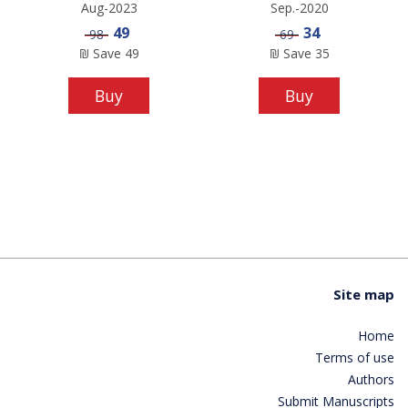
Aug-2023
Sep.-2020
Sale price
Sale price
49
34
Price
Price
98
69
₪
Save
49
₪
Save
35
Buy
Buy
Site map
Home
Terms of use
Authors
Submit Manuscripts