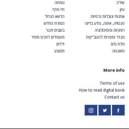
שירה
גומחה
עיון
חיי מדף
אמנות ונובלות גרפיות
הדשא הגדול
פנטזיה, אימה, מדע בדיוני
המזרח החדש
רוחניות ופסיכולוגיה
בשביס זינגר
מגדר וספרות להטב"קית
מועמדים לפרס ספיר
מלח מים
ילדים
פואנטה
תמונע
More info
Terms of use
How to read digital book
Contact us
https://twitter.com/PardesPublish
Instagram
Facebook