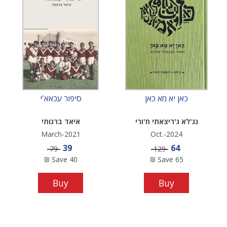
כאן יא מא כאן
סיפור עכאא'י
נג'לא ג'ריצאתי ח'ורי
איאד ברגותי
March-2021
Oct.-2024
Sale price
Sale price
39
64
Price
Price
79
129
₪
Save
40
₪
Save
65
Buy
Buy