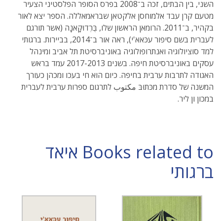
השני, בין הבתים, זכה ב־2008 בפרס הסופר הפלסטיני הצעיר
מטעם קרן עבד אלמוחסן אלקטאן שבראמאללה. הספר יצא לאור
בקהיר, ב־2011. הרומאן הראשון שלו, בֻּרְדוּקָאנָה (אשר תורגם
לעברית בשם סיפור עכּאא'י), ראה אור ב־2014, בביירות. ברגותי
למד סוציולוגיה ואנתרופולוגיה באוניברסיטת תל אביב ומינהל
עסקים באוניברסיטת חיפה. בשנים 2017-2013 עמד בראש
האגודה לתרבות ערבית בחיפה. כיום הוא חי בעכו ומכהן כעורך
המשנה של סדרת מכּתוּבּ مكتوب לתרגום ספרות ערבית לעברית
במכון ון ליר.
Books related to איאד
ברגותי