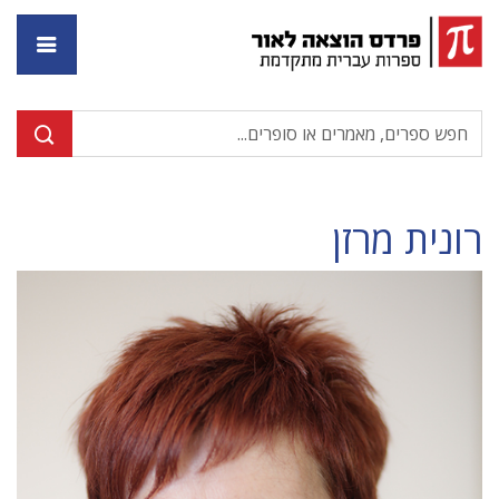
דף ה
רונית מרזן