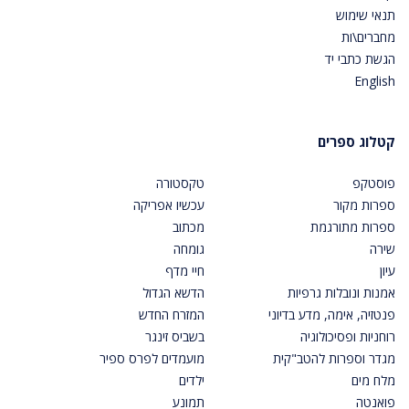
תנאי שימוש
מחברים\ות
הגשת כתבי יד
English
קטלוג ספרים
פוסטקפ
טקסטורה
ספרות מקור
עכשיו אפריקה
ספרות מתורגמת
מכתוב
שירה
גומחה
עיון
חיי מדף
אמנות ונובלות גרפיות
הדשא הגדול
פנטזיה, אימה, מדע בדיוני
המזרח החדש
רוחניות ופסיכולוגיה
בשביס זינגר
מגדר וספרות להטב"קית
מועמדים לפרס ספיר
מלח מים
ילדים
פואנטה
תמונע