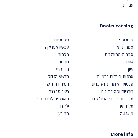
עברית
Books catalog
פוסטקפ
טקסטורה
ספרות מקור
עכשיו אפריקה
ספרות מתורגמת
מכתוב
שירה
גומחה
עיון
חיי מדף
אמנות ונובלות גרפיות
הדשא הגדול
פנטזיה, אימה, מדע בדיוני
המזרח החדש
רוחניות ופסיכולוגיה
בשביס זינגר
מגדר וספרות להטב"קית
מועמדים לפרס ספיר
מלח מים
ילדים
פואנטה
תמונע
More info