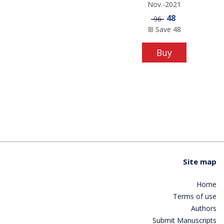
Nov.-2021
Sale price
48
Price
96
₪
Save
48
Buy
Site map
Home
Terms of use
Authors
Submit Manuscripts