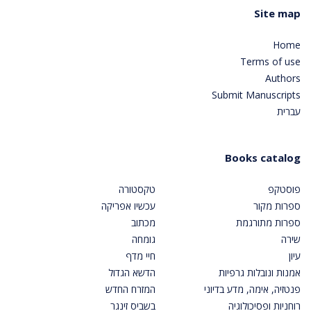
Site map
Home
Terms of use
Authors
Submit Manuscripts
עברית
Books catalog
פוסטקפ
טקסטורה
ספרות מקור
עכשיו אפריקה
ספרות מתורגמת
מכתוב
שירה
גומחה
עיון
חיי מדף
אמנות ונובלות גרפיות
הדשא הגדול
פנטזיה, אימה, מדע בדיוני
המזרח החדש
רוחניות ופסיכולוגיה
בשביס זינגר