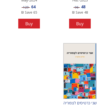
May-2024
Feb.-2023
Sale price
Sale price
64
48
Price
Price
129
96
₪
Save
65
₪
Save
48
Buy
Buy
שני כרטיסים לצפוריה