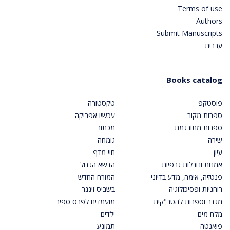
Terms of use
Authors
Submit Manuscripts
עברית
Books catalog
פוסטקפ
טקסטורה
ספרות מקור
עכשיו אפריקה
ספרות מתורגמת
מכתוב
שירה
גומחה
עיון
חיי מדף
אמנות ונובלות גרפיות
הדשא הגדול
פנטזיה, אימה, מדע בדיוני
המזרח החדש
רוחניות ופסיכולוגיה
בשביס זינגר
מגדר וספרות להטב"קית
מועמדים לפרס ספיר
מלח מים
ילדים
פואנטה
תמונע