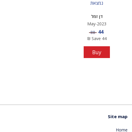
נמצאת
דן זמל
May-2023
Sale price
44
Price
88
₪
Save
44
Buy
Site map
Home