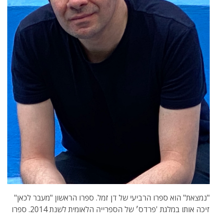
"נמצאת" הוא ספרו הרביעי של דן זמל. ספרו הראשון "מעבר לכאן"
זיכה אותו במלגת 'פרדס׳ של הספרייה הלאומית לשנת 2014. ספרו