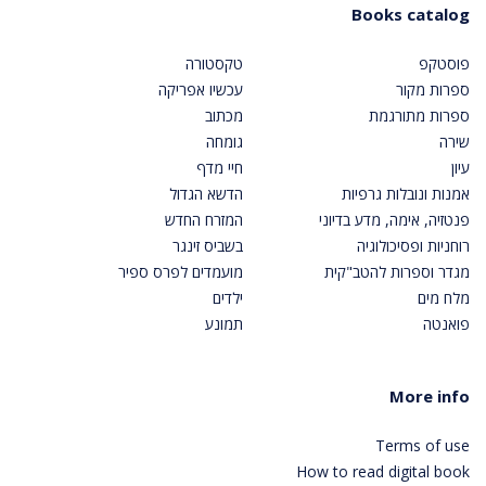
Books catalog
פוסטקפ
טקסטורה
ספרות מקור
עכשיו אפריקה
ספרות מתורגמת
מכתוב
שירה
גומחה
עיון
חיי מדף
אמנות ונובלות גרפיות
הדשא הגדול
פנטזיה, אימה, מדע בדיוני
המזרח החדש
רוחניות ופסיכולוגיה
בשביס זינגר
מגדר וספרות להטב"קית
מועמדים לפרס ספיר
מלח מים
ילדים
פואנטה
תמונע
More info
Terms of use
How to read digital book