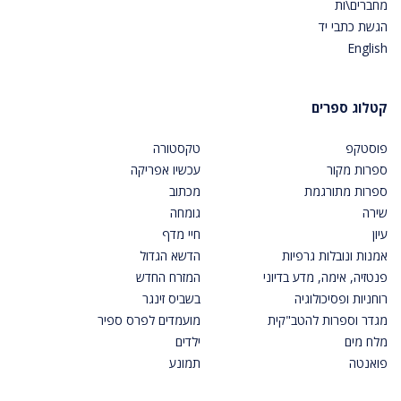
מחברים\ות
הגשת כתבי יד
English
קטלוג ספרים
פוסטקפ
טקסטורה
ספרות מקור
עכשיו אפריקה
ספרות מתורגמת
מכתוב
שירה
גומחה
עיון
חיי מדף
אמנות ונובלות גרפיות
הדשא הגדול
פנטזיה, אימה, מדע בדיוני
המזרח החדש
רוחניות ופסיכולוגיה
בשביס זינגר
מגדר וספרות להטב"קית
מועמדים לפרס ספיר
מלח מים
ילדים
פואנטה
תמונע