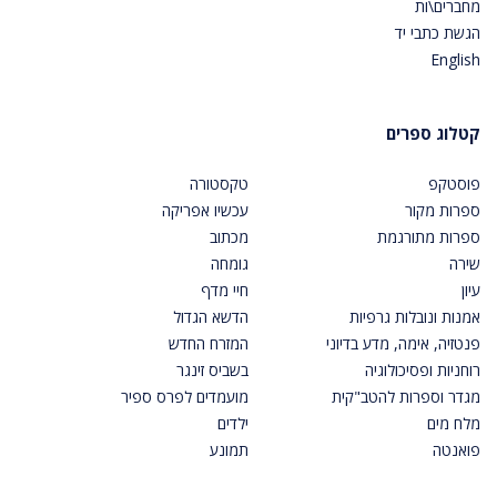
מחברים\ות
הגשת כתבי יד
English
קטלוג ספרים
פוסטקפ
טקסטורה
ספרות מקור
עכשיו אפריקה
ספרות מתורגמת
מכתוב
שירה
גומחה
עיון
חיי מדף
אמנות ונובלות גרפיות
הדשא הגדול
פנטזיה, אימה, מדע בדיוני
המזרח החדש
רוחניות ופסיכולוגיה
בשביס זינגר
מגדר וספרות להטב"קית
מועמדים לפרס ספיר
מלח מים
ילדים
פואנטה
תמונע