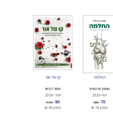
החלמה
קו של אור
גאווין פרנסיס
תמר לביא
מאי-2026
אפר'-2026
מחיר מבצע
מחיר מבצע
90
70
מחיר
מחיר
139
88
חסכון
18
₪
חסכון
49
₪