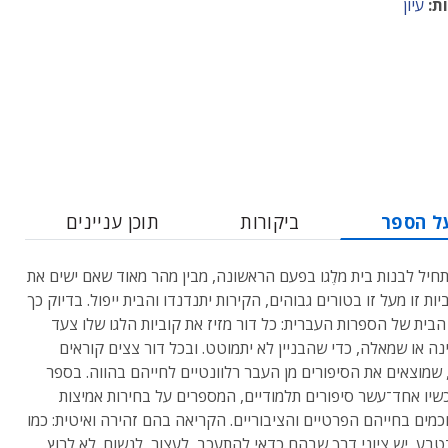
ת:
עיון
ל הספר
ביקורות
תוכן עניינים
חיל לבנות בית מלֶגו בפעם הראשונה, מבין מהר מאוד שאם ישים את
ות זו מעל זו בטורים גבוהים, הקירות יתנדנדו והבית ייפול. בדיוק כך
 הבית של הספרות העברית: כל דור מזיז את קוביות הלגו שלו צעד
נה או שמאלה, כדי שהבניין לא יתמוטט. ובכל דור צצים קוראים
שמוצאים את הסיפורים מן העבר רלוונטיים לחייהם בהווה. בספר
שיו אחד־עשר סיפורים תלמודיים, המספרים על בחירות אמיצות
מים בחייהם הפרטיים והציבוריים. הקריאה בהם זהירה ואיטית: כמו
טבע, יש ציוני דרך שבהם כדאי להתעכב, לעצור, לנשום. לא לרוץ