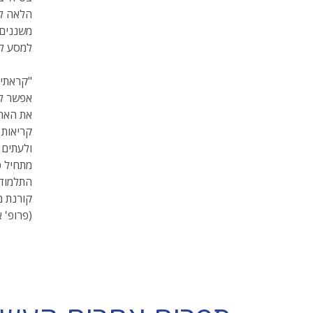
הלאה לס
משננים 
למסע לי
"קראתי 
אפשר לה
את האחר
קריאות 
ולעתים 
מתחיל כ
התלמוד 
קורנת מ
(פרופ' 