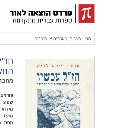
חז"ל
התלמ
מחבר
פורמט:
שפה:
עב
מידות:
.5
מועד ה
מסתֿ״ב