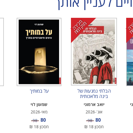
ם לעניין אותך
מ
י
ר
ה
ו
ק
ד
מ
כ
מ
ת
הבלתי נמנעות של
על במותיך
בינה מלאכותית
בחינוך
י
יואב ארמוני
שמעון לוי
אוג'-2026
מאי-2026
מחיר מבצע
מחיר מבצע
80
80
מחיר
מחיר
98
98
חסכון
18
₪
חסכון
18
₪