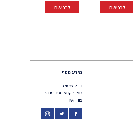
לרכישה
לרכישה
מידע נוסף
תנאי שימוש
כיצד לקרוא ספר דיגיטלי
צור קשר
פייסבוק
אינסטגרם
//twitter.com/PardesPublish