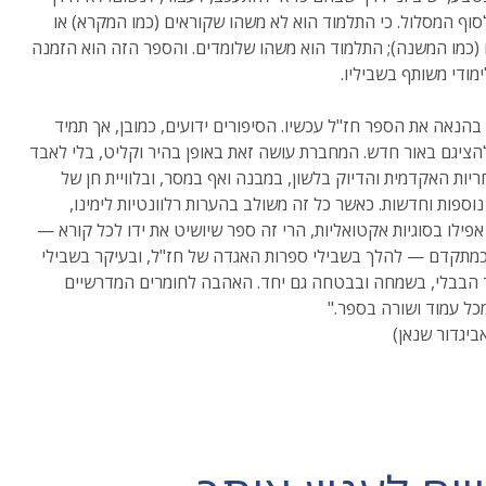
וף המסלול. כי התלמוד הוא לא משהו שקוראים (כמו המקרא) או
(כמו המשנה); התלמוד הוא משהו שלומדים. והספר הזה הוא הזמנה
מודי משותף בשביליו.
בהנאה את הספר חז"ל עכשיו. הסיפורים ידועים, כמובן, אך תמיד
ציגם באור חדש. המחברת עושה זאת באופן בהיר וקליט, בלי לאבד
יות האקדמית והדיוק בלשון, במבנה ואף במסר, ובלוויית חן של
נוספות וחדשות. כאשר כל זה משולב בהערות רלוונטיות לימינו,
אפילו בסוגיות אקטואליות, הרי זה ספר שיושיט את ידו לכל קורא —
מתקדם — להלך בשבילי ספרות האגדה של חז"ל, ובעיקר בשבילי
הבבלי, בשמחה ובבטחה גם יחד. האהבה לחומרים המדרשיים
כל עמוד ושורה בספר."
אביגדור שנאן)