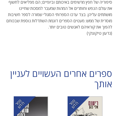
סיפוריה של חפץ מרשימים באיכותם וביופיים; הם מפליאים לחשוף
את עולם הנפש וחותרים אל המהות שמעבר למסכות שחיינו
מושתתים עליהן. בצד ערכו הספרותי הסגולי שמורה לספר חשיבות
מוסרית של ממש: מעטים הספרים דוגמת השתדלות נוספת שבכוחם
להפוך את קוראיהם לאנשים טובים יותר.
(גדעון טיקוצקי)
ספרים אחרים העשויים לעניין
אותך
ס
ר
ד
ס
ר
ד
פ
ח
ש
פ
ח
ש