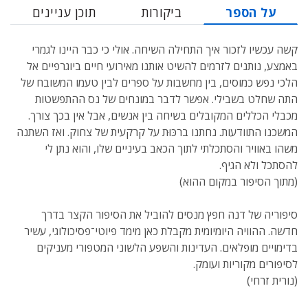
על הספר
ביקורות
תוכן עניינים
קשה עכשיו לזכור איך התחילה השיחה. אולי כי כבר היינו לגמרי
באמצע, נותנים לזרמים להשיט אותנו מאירועי חיים ביוגרפיים אל
הלכי נפש כמוסים, בין מחשבות על ספרים לבין טעמו המשובח של
התה שחלט בשבילי. אפשר לדבר במונחים של נס ההתפשטות
מכבלי הכללים המקובלים בשיחה בין אנשים, אבל אין בכך צורך.
המשכנו התוודעות. נחתנו ברכּוּת על קרקעית של צחוק. ואז השתנה
משהו באוויר והסתכלתי לתוך הכאב בעיניים שלו, והוא נתן לי
להסתכל ולא הגיף.
(מתוך הסיפור במקום ההוא)
סיפוריה של דנה חפץ מנסים להוביל את הסיפור הקצר בדרך
חדשה. ההוויה היומיומית מקבלת כאן מימד פיוטי־פסיכולוגי, עשיר
בדימויים מופלאים. העדינות והשפע הלשוני המטפורי מעניקים
לסיפורים מקוריות ועומק.
(נורית זרחי)