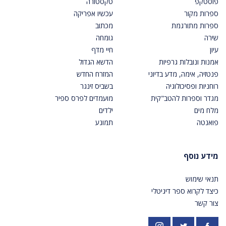
פוסטקפ
טקסטורה
ספרות מקור
עכשיו אפריקה
ספרות מתורגמת
מכתוב
שירה
גומחה
עיון
חיי מדף
אמנות ונובלות גרפיות
הדשא הגדול
פנטזיה, אימה, מדע בדיוני
המזרח החדש
רוחניות ופסיכולוגיה
בשביס זינגר
מגדר וספרות להטב"קית
מועמדים לפרס ספיר
מלח מים
ילדים
פואנטה
תמונע
מידע נוסף
תנאי שימוש
כיצד לקרוא ספר דיגיטלי
צור קשר
פייסבוק
אינסטגרם
https://twitter.com/PardesPublish