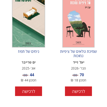
שמיכת טלאים של ציפיות
נימים של תפוז
נמוכות
יעל זייד
ים טרייבר
פבר'-2026
אוג'-2025
מחיר מבצע
מחיר מבצע
44
70
מחיר
מחיר
88
88
חסכון
18
₪
חסכון
44
₪
לרכישה
לרכישה