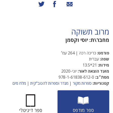
שיתוף באמצעות אימייל
שיתוף בפייסבוק
שיתוף בטוויטר
מרוב תשוקה
מחבר\ת:
יוסי וקסמן
פורמט:
כריכה רכה | 264 עמ׳
שפה:
עברית
מידות:
21*13.5
מועד הוצאה לאור:
יוני-2020
מסתֿ״ב:
978-1-61838-612-0
קטגוריות:
ספרות מקור
|
מגדר וספרות להטב"קית
|
מלח מים
ספר מודפס
ספר דיגיטלי