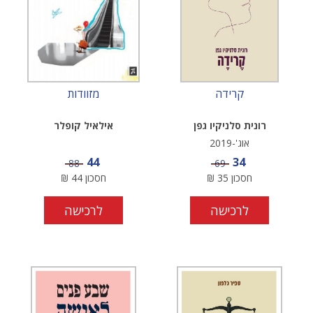
קרידה
מזוודות
רונית סלניקיו גפן
אילאיל קופלר
אוג'-2019
מחיר מבצע
מחיר מבצע
44
34
מחיר
מחיר
88
69
חסכון
35
₪
חסכון
44
₪
לרכישה
לרכישה