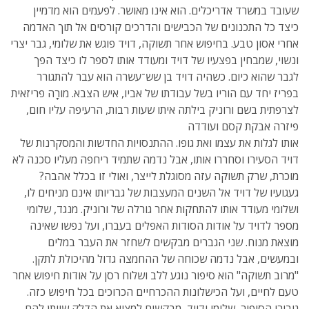
שעובד במשרד אדריכלים. הוא אינו מאושר. לפעמים הוא מדמיין
כיצד כל התכנונים של הכבישים והדרכים קורסים אל תוך האדמה
אחרי אסון טבע. בחיפוש אחר תשוקה, דויד פוגש את שלומי, גבר יצרי
ונשוי, שמבחין בפצעיו של דויד ומעודד אותו לספר לו כיצד הפך
לגבר שהוא כיום. כשהיה דויד בן שש־עשרה הוא עבר להתגורר
בפריז יחד עם הוריו בשל עבודתו של אביו, איש הצבא. מורָה פריזאית
לצרפתית בשם ורוניק בילתה איתו שעות רבות, הרעיפה עליו חום,
פיזרה אבקת קסם ועודדה
אותו לגלות את עצמו ואת גופו. ההתנסויות החדשות והמסקרנות של
דויד הסעירו וסחררו אותו, אבל נדמה שתמיד ריחפה מעליו סכנה לא
מוכרת, שרק תשוקה עזה מסוגלת לייצר, ואולי זו בכלל אהבה?
געגועיו של דויד אל השנים המעצבות של גבריותו אינם מניחים לו,
ושלומי מעודד אותו להתחקות אחר גורלה של ורוניק. מנגד, שלומי
מספר לדויד על אודות הסודות האפלים בעברו, ועל נפשו שאינה
מוצאת מנוח. שני הגברים מבקשים לשחזר את העבר במלים
ובמעשים, אבל נדמה שכוחה של ההחמצה גדול מהיכולת לתקן.
"מרוב תשוקה" הוא סיפור נוגע ללב ושלוח רסן על אודות חיפוש אחר
טעם לחיים, ועל הכישלונות ההכרחיים הכרוכים בכל חיפוש כזה.
גיבורי הסיפור, שלומי ודויד, מבקשים למצוא את הדלק שייתן להם