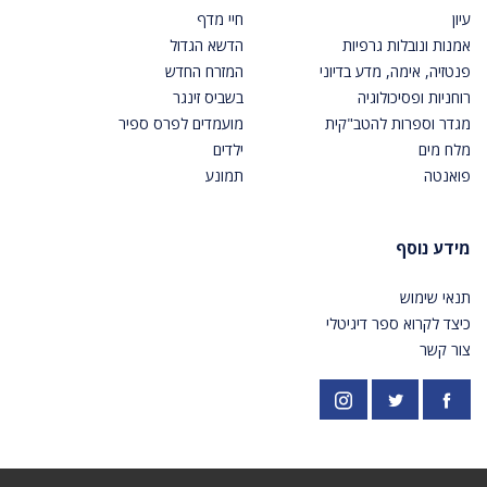
עיון
חיי מדף
אמנות ונובלות גרפיות
הדשא הגדול
פנטזיה, אימה, מדע בדיוני
המזרח החדש
רוחניות ופסיכולוגיה
בשביס זינגר
מגדר וספרות להטב"קית
מועמדים לפרס ספיר
מלח מים
ילדים
פואנטה
תמונע
מידע נוסף
תנאי שימוש
כיצד לקרוא ספר דיגיטלי
צור קשר
פייסבוק
אינסטגרם
https://twitter.com/PardesPublish