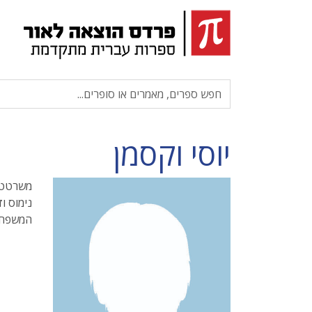
יוסי וקסמן
משרטט א
נימוס ו
המשפחתי