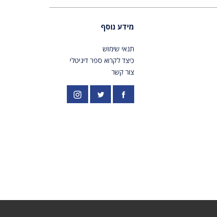
מידע נוסף
תנאי שימוש
כיצד לקרוא ספר דיגיטלי
צור קשר
פייסבוק
אינסטגרם
//twitter.com/PardesPublish