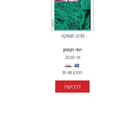
מרוב תשוקה
יוסי וקסמן
יוני-2020
מחיר מבצע
48
מחיר
96
חסכון
48
₪
לרכישה