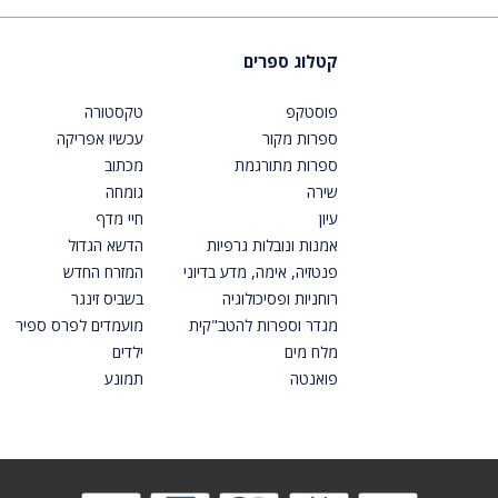
קטלוג ספרים
פוסטקפ
טקסטורה
ספרות מקור
עכשיו אפריקה
ספרות מתורגמת
מכתוב
שירה
גומחה
עיון
חיי מדף
אמנות ונובלות גרפיות
הדשא הגדול
פנטזיה, אימה, מדע בדיוני
המזרח החדש
רוחניות ופסיכולוגיה
בשביס זינגר
מגדר וספרות להטב"קית
מועמדים לפרס ספיר
מלח מים
ילדים
פואנטה
תמונע