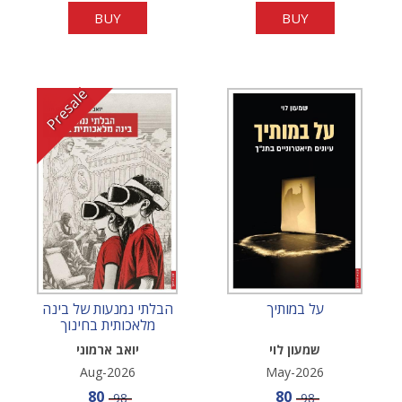
BUY
BUY
Presale
על במותיך
הבלתי נמנעות של בינה
מלאכותית בחינוך
שמעון לוי
יואב ארמוני
Aug-2026
May-2026
Sale price
Sale price
80
80
Price
Price
98
98