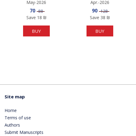
May-2026
Apr.-2026
Sale price
Sale price
70
90
Price
Price
88
128
Save
18
₪
Save
38
₪
BUY
BUY
Site map
Home
Terms of use
Authors
Submit Manuscripts