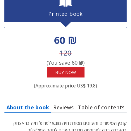
Printed book
Discount price
60 ₪
Price before discount
120
(You save
60
₪)
BUY NOW
(Approximate price US$ 19.8)
About the book
Reviews
Table of contents
קובץ הסיפורים והעיונים מסורת חיה מוגש לפרופ’ חיה בר-יצחק
בהערכה רבה לתרומתה מרובת הפנים לחקר הפולקלור,