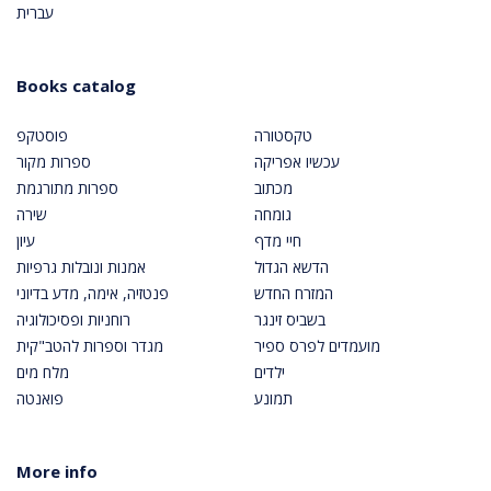
עברית
Books catalog
טקסטורה
פוסטקפ
עכשיו אפריקה
ספרות מקור
מכתוב
ספרות מתורגמת
גומחה
שירה
חיי מדף
עיון
הדשא הגדול
אמנות ונובלות גרפיות
המזרח החדש
פנטזיה, אימה, מדע בדיוני
בשביס זינגר
רוחניות ופסיכולוגיה
מועמדים לפרס ספיר
מגדר וספרות להטב"קית
ילדים
מלח מים
תמונע
פואנטה
More info