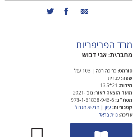
שיתוף באמצעות אימייל
שיתוף בפייסבוק
שיתוף בטוויטר
מרד הפריפריות
מחבר\ת:
אבי דבוש
פורמט:
כריכה רכה | 103 עמ׳
שפה:
עברית
מידות:
21*13.5
מועד הוצאה לאור:
נוב'-2021
מסתֿ״ב:
978-1-61838-946-6
קטגוריות:
עיון
|
הדשא הגדול
עריכה:
נוית בראל