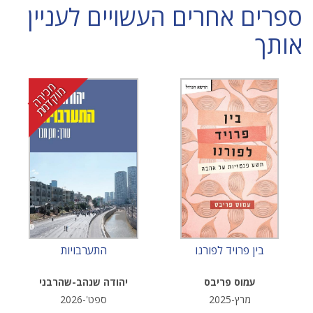
ספרים אחרים העשויים לעניין
אותך
מ
י
ר
ה
ו
ק
ד
מ
כ
מ
ת
בין פרויד לפורנו
התערבויות
עמוס פריבס
יהודה שנהב-שהרבני
מרץ-2025
ספט'-2026