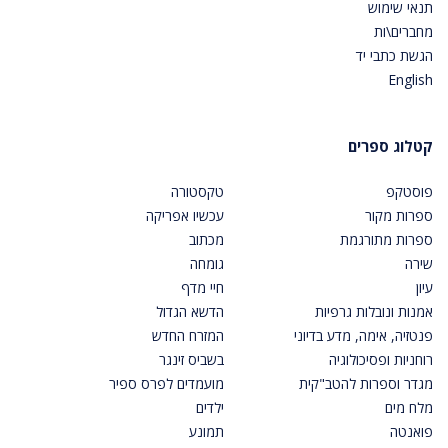
תנאי שימוש
מחברים\ות
הגשת כתבי יד
English
קטלוג ספרים
פוסטקפ
טקסטורה
ספרות מקור
עכשיו אפריקה
ספרות מתורגמת
מכתוב
שירה
גומחה
עיון
חיי מדף
אמנות ונובלות גרפיות
הדשא הגדול
פנטזיה, אימה, מדע בדיוני
המזרח החדש
רוחניות ופסיכולוגיה
בשביס זינגר
מגדר וספרות להטב"קית
מועמדים לפרס ספיר
מלח מים
ילדים
פואנטה
תמונע