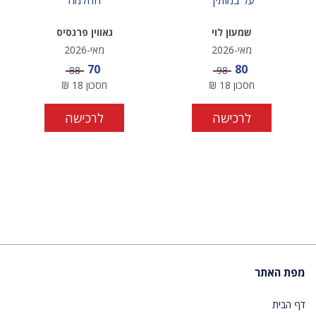
על במותיך
החלמה
שמעון לוי
גאווין פרנסיס
מאי-2026
מאי-2026
מחיר מבצע
מחיר מבצע
70
80
מחיר
מחיר
88
98
חסכון
18
₪
חסכון
18
₪
לרכישה
לרכישה
מפת האתר
דף הבית