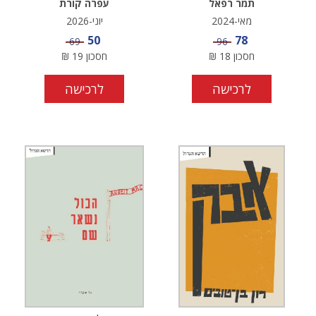
תמר רפאל
עפרה קורת
מאי-2024
יוני-2026
מחיר מבצע
מחיר מבצע
50
78
מחיר
מחיר
69
96
חסכון
18
₪
חסכון
19
₪
לרכישה
לרכישה