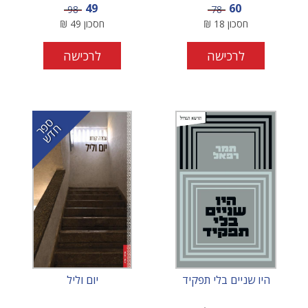
מחיר מבצע
מחיר מבצע
49
60
מחיר
מחיר
98
78
חסכון
18
₪
חסכון
49
₪
לרכישה
לרכישה
ס
ר
ד
פ
ח
ש
היו שניים בלי תפקיד
יום וליל