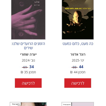
כה מעט, כלום כמעט
הזמנים הרועדים שלנו:
שירים
רוגל אלפר
יערה שחורי
ינו'-2025
נוב'-2024
מחיר מבצע
מחיר מבצע
34
44
מחיר
מחיר
69
88
חסכון
44
₪
חסכון
35
₪
לרכישה
לרכישה