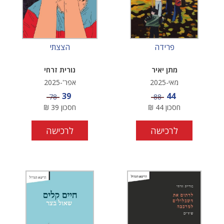
פרידה
הצצתי
מתן יאיר
נורית זרחי
מאי-2025
אפר'-2025
מחיר מבצע
מחיר מבצע
39
44
מחיר
מחיר
78
88
חסכון
44
₪
חסכון
39
₪
לרכישה
לרכישה