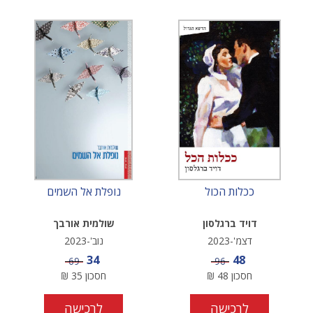
ככלות הכול
נופלת אל השמים
דויד ברגלסון
שולמית אורבך
דצמ'-2023
נוב'-2023
מחיר מבצע
מחיר מבצע
34
48
מחיר
מחיר
69
96
חסכון
48
₪
חסכון
35
₪
לרכישה
לרכישה