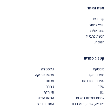
מפת האתר
דף הבית
תנאי שימוש
מחברים\ות
הגשת כתבי יד
English
קטלוג ספרים
פוסטקפ
טקסטורה
ספרות מקור
עכשיו אפריקה
ספרות מתורגמת
מכתוב
שירה
גומחה
עיון
חיי מדף
אמנות ונובלות גרפיות
הדשא הגדול
פנטזיה, אימה, מדע בדיוני
המזרח החדש