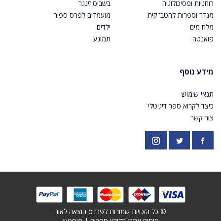
רוחניות ופסיכולוגיה
בשביס זינגר
מגדר וספרות להטב"קית
מועמדים לפרס ספיר
מלח מים
ילדים
פואנטה
תמונע
מידע נוסף
תנאי שימוש
כיצד לקרוא ספר דיגיטלי
צור קשר
פייסבוק
אינסטגרם
https://twitter.com/PardesPublish
© כל הזכויות שמורות לפרדס הוצאה לאור
פיתוח אתר: ׁ
הליקון ספרים
|
מוסטש