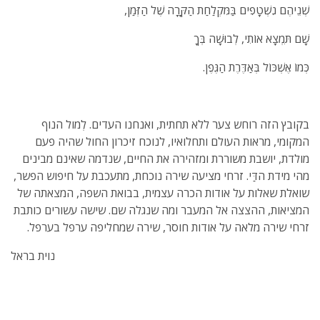
שְׁנֵיהֶם נִשְׁטָפִים בַּמִּקְלַחַת הַקָּרָה שֶׁל הַזְּמַן,
שָׁם תִּמְצָא אוֹתִי, לְבוּשָׁה בְּךָ
כְּמוֹ אֶשְׁכּוֹל בְּאַדֶּרֶת הַגֶּפֶן.
בקובץ הזה רוחש צער ללא תחתית, ואנחנו העדים. לְמול הנוף
המקומי, מראות העולם ותחלואיו, לנוכח זיכרון החול שהיה פעם
מולדת, יושבת משוררת ומזהירה את החיים, שנדמה שאינם מבינים
מהי מידת הדַּי. זרחי מציעה שירה נוכחת, מתעכבת על חיפוש הפשר,
שואלת שאלות על אודות הכרה עצמית, בבואת השפה, המצאתה של
המציאות, ההצצה אל המעבר ומה שנגלה שם. שישה עשורים כותבת
זרחי שירה מלאה על אודות חוסר, שירה שמחליפה ערפל בערפל.
נוית בראל