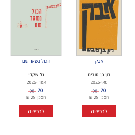
אבק
הכול נשאר שם
רון בן-טובים
גל שקדי
מאי-2026
אפר'-2026
מחיר מבצע
מחיר מבצע
70
70
מחיר
מחיר
98
98
חסכון
28
₪
חסכון
28
₪
לרכישה
לרכישה