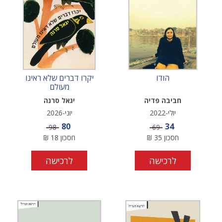
הודו
יקרו דברים שלא ראינו
מעולם
חביבה פדיה
יגאל סרנה
יולי-2022
יוני-2026
מחיר מבצע
מחיר מבצע
80
34
מחיר
מחיר
98
69
חסכון
35
₪
חסכון
18
₪
לרכישה
לרכישה