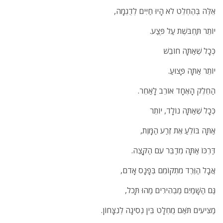
אֵלֶּה בְּהֶחְלֵט לֹא הָיוּ חַיִּים לְדֻגְמָה,
יוֹתֵר תַּחְבֹּשֶׁת עַל פֶּצַע.
כְּכָל שֶׁאַתָּה חוֹבֵשׁ
יוֹתֵר אַתָּה פָּצוּעַ.
הַחֵלֶק הָאֶחָד אוֹרֵב לָאַחֵר.
כְּכָל שֶׁאַתָּה נוֹלָד, יוֹתֵר
אַתָּה בּוֹלֵעַ אֶת זֶרַע הַמָּוֶת,
דַּרְכּוֹ אַתָּה מְדַבֵּר עִם הַקָּצֶה.
אֲבָל הַוֶּרֶד מִתְקוֹמֵם בְּפָנָס אָדֹם,
גַּם הַשָּׁמַיִם מַבְהִירִים מַהוּ תָּכֹל,
מַצִּיעִים תֹּאַם מֻחְלָט בֵּין נְסִיגָה לְנִצָּחוֹן.