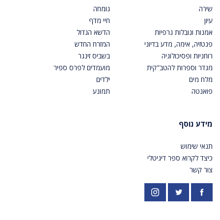
שירה
גומחה
עיון
חיי מדף
אמנות ונובלות גרפיות
הדשא הגדול
פנטזיה, אימה, מדע בדיוני
המזרח החדש
רוחניות ופסיכולוגיה
בשביס זינגר
מגדר וספרות להטב"קית
מועמדים לפרס ספיר
מלח מים
ילדים
פואנטה
תמונע
מידע נוסף
תנאי שימוש
כיצד לקרוא ספר דיגיטלי
צור קשר
פייסבוק
אינסטגרם
https://twitter.com/PardesPublish