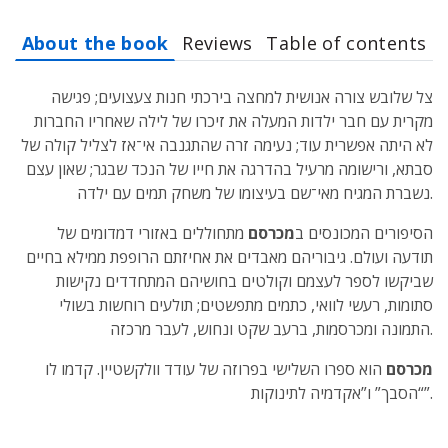
About the book
Reviews
Table of contents
צל שלובש צורה אנושית למחצה בירכתי חנות צעצועים; פגישה
מקרית עם חבר ילדות המעלה את זיכרו של לילה שאחריו החברות
לא היתה אפשרית עוד; נעימה זרה שהתגנבה אי־אז לצליל קולה של
סבתא, ורישומה מרעיל בהדרגה את חייו של הנכד שבגר; שאון עצם
נשברת המגיח מאי־שם בעיצומו של משחק תמים עם ילדה.
הסיפורים המכונסים ב
מכרסם
מתחוללים באזורי דמדומים של
תודעה ועולם. גיבוריהם מאבדים את אחיזתם הרופפת ממילא בחיים
שביקשו לספר לעצמם וקולטים בחושיהם המתחדדים נקישות
סתומות, רעשי לוואי, כתמים מתפשטים; תולעים רוחשות בשולי
התמונה ומכרסמות, ברעב שקט ונחוש, לעבר מרכזה.
מכרסם
הוא ספרו השלישי בפרוזה של עודד וולקשטיין. קדמו לו
“הסבך” ו”אקדמיה לתינוקות”.