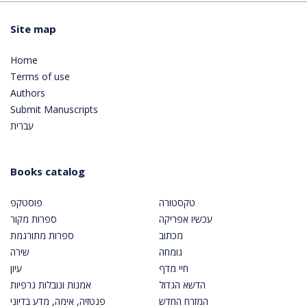
Site map
Home
Terms of use
Authors
Submit Manuscripts
עברית
Books catalog
טקסטורה
פוסטקפ
עכשיו אפריקה
ספרות מקור
מכתוב
ספרות מתורגמת
גומחה
שירה
חיי מדף
עיון
הדשא הגדול
אמנות ונובלות גרפיות
המזרח החדש
פנטזיה, אימה, מדע בדיוני