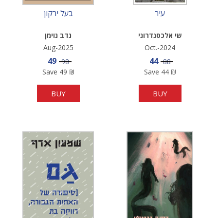
עיר
בעל ירקון
שי אלכסנדרוני
נדב נוימן
Aug-2025
Oct.-2024
Sale price
Sale price
49
44
Price
Price
98
88
Save
49
₪
Save
44
₪
BUY
BUY