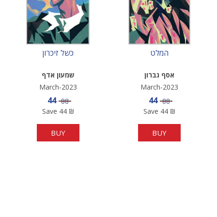
המלט
כשל זיכרון
אסף גברון
שמעון אדף
March-2023
March-2023
Sale price
Sale price
44
44
Price
Price
88
88
Save
44
₪
Save
44
₪
BUY
BUY