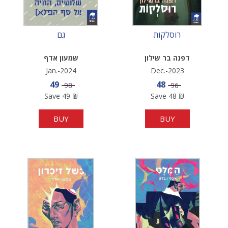
רוסלקות
גם
דפנה בר שילון
שמעון אדף
Jan.-2024
Dec.-2023
Sale price
Sale price
49
48
Price
Price
98
96
Save
49
₪
Save
48
₪
BUY
BUY