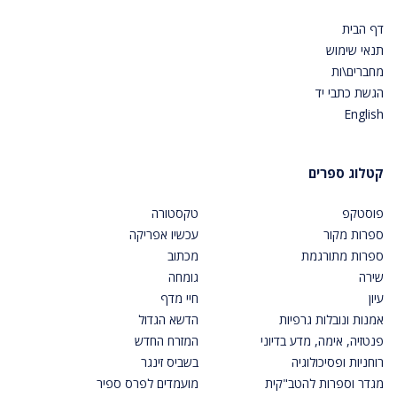
דף הבית
תנאי שימוש
מחברים\ות
הגשת כתבי יד
English
קטלוג ספרים
פוסטקפ
טקסטורה
ספרות מקור
עכשיו אפריקה
ספרות מתורגמת
מכתוב
שירה
גומחה
עיון
חיי מדף
אמנות ונובלות גרפיות
הדשא הגדול
פנטזיה, אימה, מדע בדיוני
המזרח החדש
רוחניות ופסיכולוגיה
בשביס זינגר
מגדר וספרות להטב"קית
מועמדים לפרס ספיר