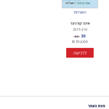
האורחת
אינה קורניצר
מרץ-2015
מחיר מבצע
30
מחיר
60
חסכון
30
₪
לרכישה
מפת האתר