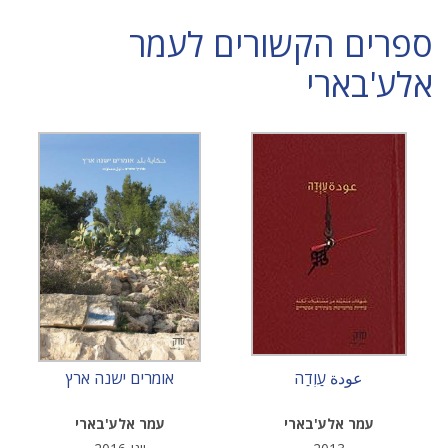
ספרים הקשורים לעמר
אלע'בארי
عودة עַוְדַה
אומרים ישנה ארץ
עמר אלע'בארי
עמר אלע'בארי