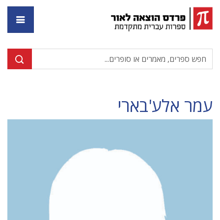
דף ה
עמר אלע'בארי