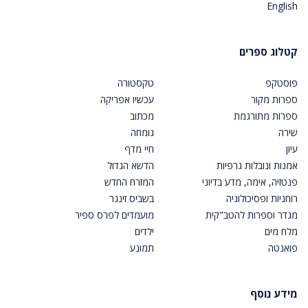
English
קטלוג ספרים
פוסטקפ
טקסטורה
ספרות מקור
עכשיו אפריקה
ספרות מתורגמת
מכתוב
שירה
גומחה
עיון
חיי מדף
אמנות ונובלות גרפיות
הדשא הגדול
פנטזיה, אימה, מדע בדיוני
המזרח החדש
רוחניות ופסיכולוגיה
בשביס זינגר
מגדר וספרות להטב"קית
מועמדים לפרס ספיר
מלח מים
ילדים
פואנטה
תמונע
מידע נוסף