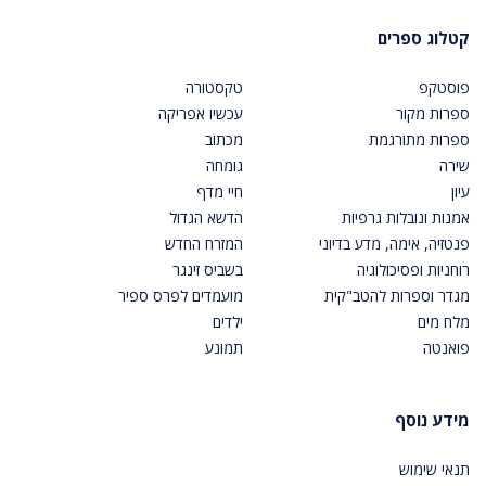
קטלוג ספרים
פוסטקפ
טקסטורה
ספרות מקור
עכשיו אפריקה
ספרות מתורגמת
מכתוב
שירה
גומחה
עיון
חיי מדף
אמנות ונובלות גרפיות
הדשא הגדול
פנטזיה, אימה, מדע בדיוני
המזרח החדש
רוחניות ופסיכולוגיה
בשביס זינגר
מגדר וספרות להטב"קית
מועמדים לפרס ספיר
מלח מים
ילדים
פואנטה
תמונע
מידע נוסף
תנאי שימוש