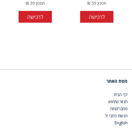
חסכון
59
₪
חסכון
39
₪
לרכישה
לרכישה
מפת האתר
דף הבית
תנאי שימוש
מחברים\ות
הגשת כתבי יד
English