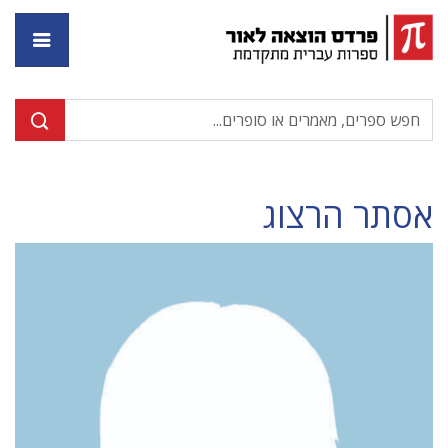
דף ה
אסתר הרצוג