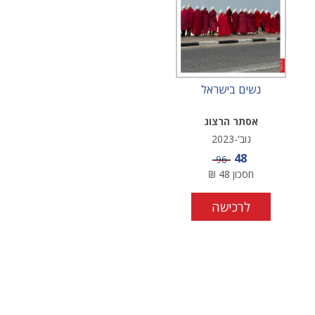
נשים בישראל
אסתר הרצוג
נוב'-2023
מחיר מבצע
48
מחיר
96
חסכון
48
₪
לרכישה