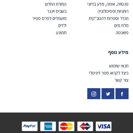
פנטזיה, אימה, מדע בדיוני
המזרח החדש
רוחניות ופסיכולוגיה
בשביס זינגר
מגדר וספרות להטב"קית
מועמדים לפרס ספיר
מלח מים
ילדים
פואנטה
תמונע
מידע נוסף
תנאי שימוש
כיצד לקרוא ספר דיגיטלי
צור קשר
פייסבוק
אינסטגרם
https://twitter.com/PardesPublish