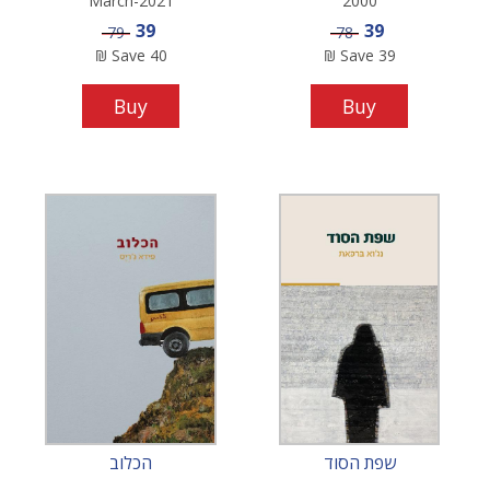
March-2021
2000
Sale price
Sale price
39
39
Price
Price
79
78
₪
Save
40
₪
Save
39
Buy
Buy
שפת הסוד
הכלוב