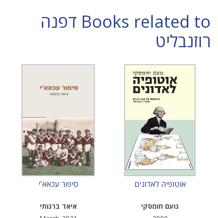
Books related to דפנה
רוזנבליט
אוטופיה לאדונים
סיפור עכאא'י
נועם חומסקי
איאד ברגותי