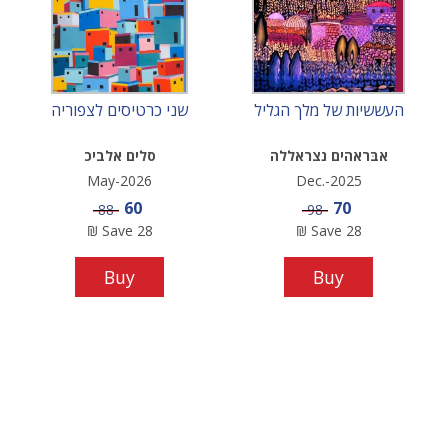
העששיות של מלך הגליל
שני כרטיסים לצפוריה
אבּראהים נצראללה
סלים אלביכ
May-2026
Dec.-2025
Sale price
Sale price
60
70
Price
Price
88
98
₪
Save
28
₪
Save
28
Buy
Buy