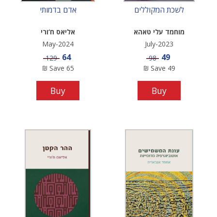
לשכת המקוללים
אדם בדמותי
מוחמד עלי טאהא
אליאס ח‘ורי
May-2024
July-2023
Sale price
Sale price
64
49
Price
Price
129
98
₪
Save
65
₪
Save
49
Buy
Buy