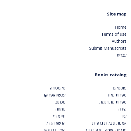
Site map
Home
Terms of use
Authors
Submit Manuscripts
עברית
Books catalog
פוסטקפ
טקסטורה
ספרות מקור
עכשיו אפריקה
ספרות מתורגמת
מכתוב
שירה
גומחה
עיון
חיי מדף
אמנות ונובלות גרפיות
הדשא הגדול
פנטזיה, אימה, מדע בדיוני
המזרח החדש