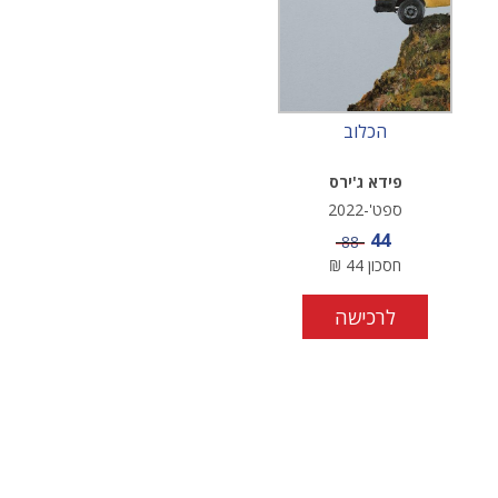
הכלוב
פידא ג'ירס
ספט'-2022
מחיר מבצע
44
מחיר
88
חסכון
44
₪
לרכישה