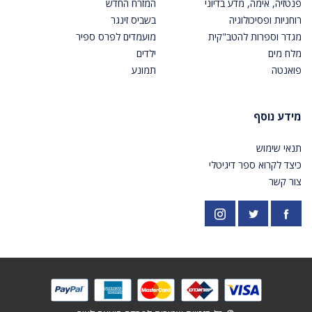
פנטזיה, אימה, מדע בדיוני
המזרח החדש
רוחניות ופסיכולוגיה
בשביס זינגר
מגדר וספרות להטב"קית
מועמדים לפרס ספיר
מלח מים
ילדים
פואנטה
תמונע
מידע נוסף
תנאי שימוש
כיצד לקרוא ספר דיגיטלי
צור קשר
פייסבוק
אינסטגרם
https://twitter.com/PardesPublish