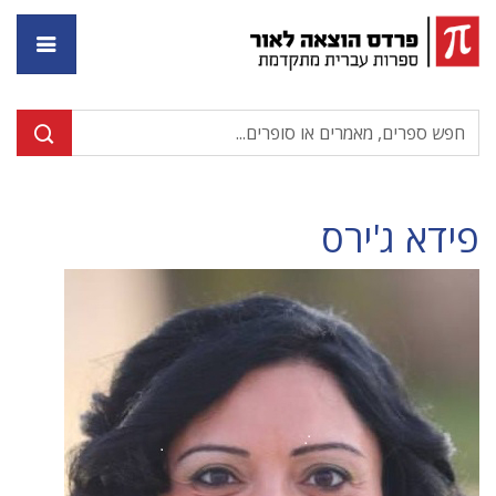
דף ה
פידא ג'ירס