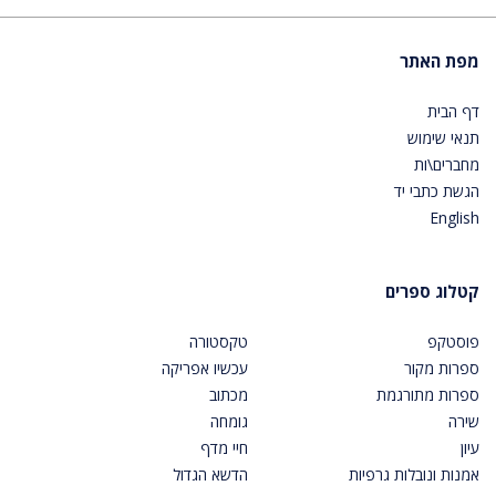
מפת האתר
דף הבית
תנאי שימוש
מחברים\ות
הגשת כתבי יד
English
קטלוג ספרים
פוסטקפ
טקסטורה
ספרות מקור
עכשיו אפריקה
ספרות מתורגמת
מכתוב
שירה
גומחה
עיון
חיי מדף
אמנות ונובלות גרפיות
הדשא הגדול