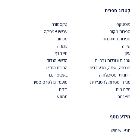
קטלוג ספרים
פוסטקפ
טקסטורה
ספרות מקור
עכשיו אפריקה
ספרות מתורגמת
מכתוב
שירה
גומחה
עיון
חיי מדף
אמנות ונובלות גרפיות
הדשא הגדול
פנטזיה, אימה, מדע בדיוני
המזרח החדש
רוחניות ופסיכולוגיה
בשביס זינגר
מגדר וספרות להטב"קית
מועמדים לפרס ספיר
מלח מים
ילדים
פואנטה
תמונע
מידע נוסף
תנאי שימוש