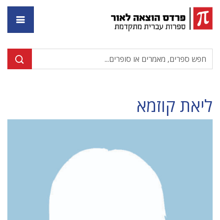
דף ה
ליאת קוזמא