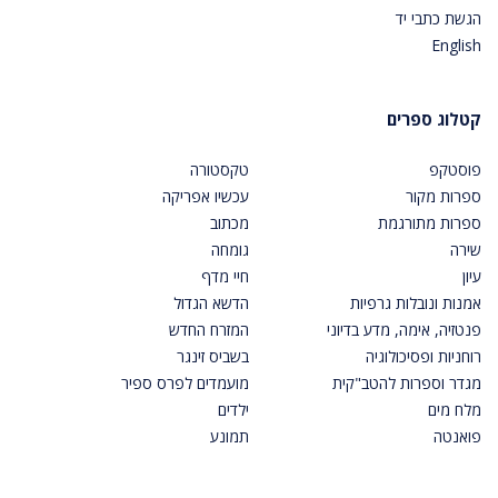
הגשת כתבי יד
English
קטלוג ספרים
פוסטקפ
טקסטורה
ספרות מקור
עכשיו אפריקה
ספרות מתורגמת
מכתוב
שירה
גומחה
עיון
חיי מדף
אמנות ונובלות גרפיות
הדשא הגדול
פנטזיה, אימה, מדע בדיוני
המזרח החדש
רוחניות ופסיכולוגיה
בשביס זינגר
מגדר וספרות להטב"קית
מועמדים לפרס ספיר
מלח מים
ילדים
פואנטה
תמונע