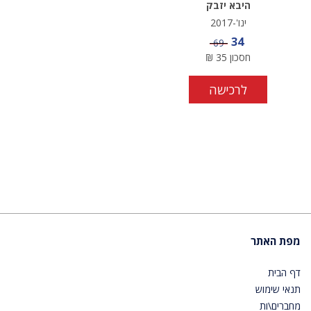
היבא יזבק
ינו'-2017
מחיר מבצע
34
מחיר
69
חסכון
35
₪
לרכישה
מפת האתר
דף הבית
תנאי שימוש
מחברים\ות