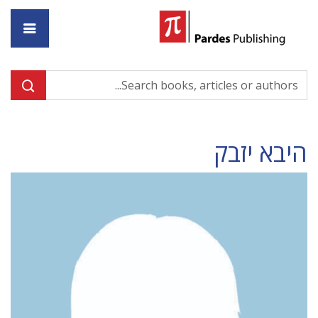
ome
היבא יזבק