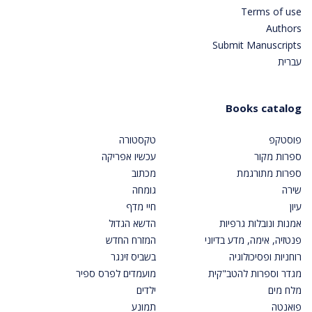
Terms of use
Authors
Submit Manuscripts
עברית
Books catalog
פוסטקפ
טקסטורה
ספרות מקור
עכשיו אפריקה
ספרות מתורגמת
מכתוב
שירה
גומחה
עיון
חיי מדף
אמנות ונובלות גרפיות
הדשא הגדול
פנטזיה, אימה, מדע בדיוני
המזרח החדש
רוחניות ופסיכולוגיה
בשביס זינגר
מגדר וספרות להטב"קית
מועמדים לפרס ספיר
מלח מים
ילדים
פואנטה
תמונע