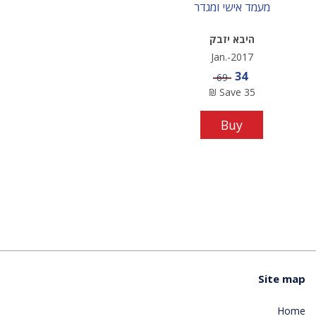
מעמד אישי ומגדר
היבא יזבק
Jan.-2017
Sale price
34
Price
69
₪
Save
35
Buy
Site map
Home