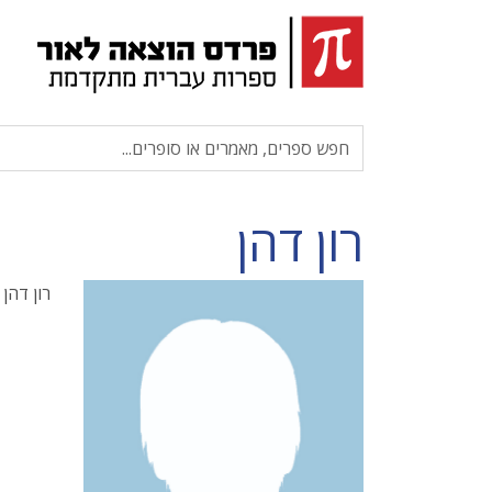
רון דהן
רון דהן 