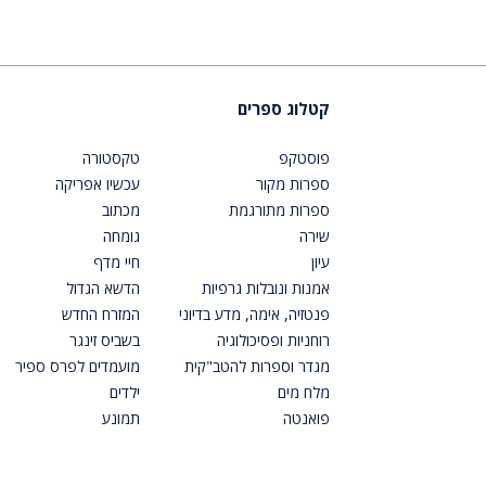
קטלוג ספרים
פוסטקפ
טקסטורה
ספרות מקור
עכשיו אפריקה
ספרות מתורגמת
מכתוב
שירה
גומחה
עיון
חיי מדף
אמנות ונובלות גרפיות
הדשא הגדול
פנטזיה, אימה, מדע בדיוני
המזרח החדש
רוחניות ופסיכולוגיה
בשביס זינגר
מגדר וספרות להטב"קית
מועמדים לפרס ספיר
מלח מים
ילדים
פואנטה
תמונע