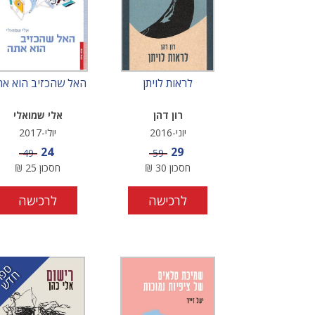
לראות לויתן
האל שהכזיב הוא א
רון דהן
אלי שמואלי
יוני-2016
יולי-2017
מחיר מבצע
מחיר מבצע
24
29
מחיר
מחיר
49
59
חסכון
30
₪
חסכון
25
₪
לרכישה
לרכישה
ס
ר
ד
פ
ח
ש