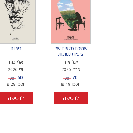
שמיכת טלאים של
רישום
ציפיות נמוכות
יעל זייד
אלי כהן
פבר'-2026
יולי-2026
מחיר מבצע
מחיר מבצע
60
70
מחיר
מחיר
88
88
חסכון
18
₪
חסכון
28
₪
לרכישה
לרכישה