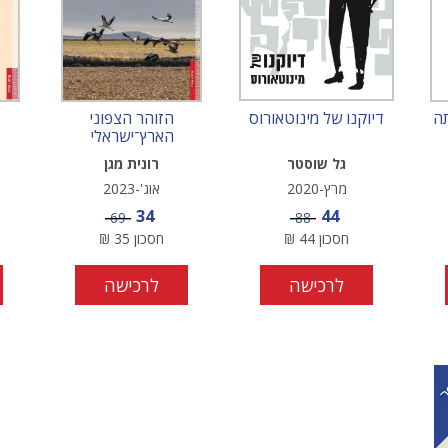
תה
דיוקנו של מינוטאורוס
הזוהר הצפוני
הארץ־ישראלי
גל שוסטר
רונית מגן
מרץ-2020
אוג'-2023
מחיר מבצע
מחיר מבצע
34
44
מחיר
מחיר
69
88
חסכון
44
₪
חסכון
35
₪
לרכישה
לרכישה