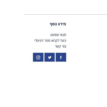
מידע נוסף
תנאי שימוש
כיצד לקרוא ספר דיגיטלי
צור קשר
פייסבוק
אינסטגרם
//twitter.com/PardesPublish