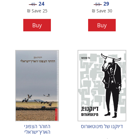
Sale price
Sale price
24
29
Price
Price
49
59
₪
Save
25
₪
Save
30
Buy
Buy
דיוקנו של מינוטאורוס
הזוהר הצפוני
הארץ־ישראלי