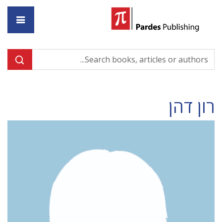
ome
רון דהן