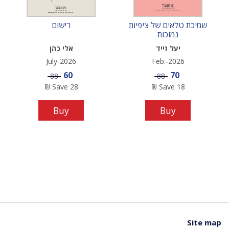
שמיכת טלאים של ציפיות
רישום
נמוכות
יעל זייד
אלי כהן
July-2026
Feb.-2026
Sale price
Sale price
60
70
Price
Price
88
88
₪
Save
28
₪
Save
18
Buy
Buy
Site map