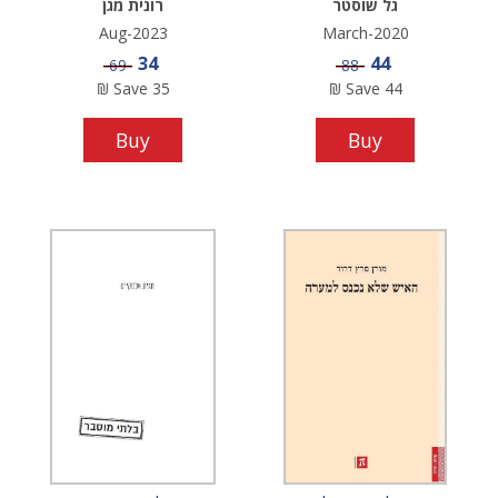
גל שוסטר
רונית מגן
Aug-2023
March-2020
Sale price
Sale price
34
44
Price
Price
69
88
₪
Save
35
₪
Save
44
Buy
Buy