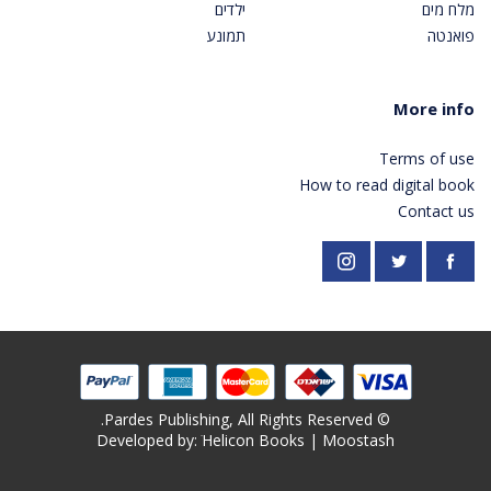
מלח מים
ילדים
פואנטה
תמונע
More info
Terms of use
How to read digital book
Contact us
https://twitter.com/PardesPublish
Instagram
Facebook
© Pardes Publishing, All Rights Reserved.
Developed by: ׁ
Helicon Books
|
Moostash