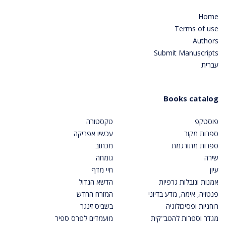
Home
Terms of use
Authors
Submit Manuscripts
עברית
Books catalog
פוסטקפ
טקסטורה
ספרות מקור
עכשיו אפריקה
ספרות מתורגמת
מכתוב
שירה
גומחה
עיון
חיי מדף
אמנות ונובלות גרפיות
הדשא הגדול
פנטזיה, אימה, מדע בדיוני
המזרח החדש
רוחניות ופסיכולוגיה
בשביס זינגר
מגדר וספרות להטב"קית
מועמדים לפרס ספיר