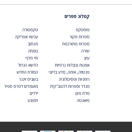
קטלוג ספרים
פוסטקפ
טקסטורה
ספרות מקור
עכשיו אפריקה
ספרות מתורגמת
מכתוב
שירה
גומחה
עיון
חיי מדף
אמנות ונובלות גרפיות
הדשא הגדול
פנטזיה, אימה, מדע בדיוני
המזרח החדש
רוחניות ופסיכולוגיה
בשביס זינגר
מגדר וספרות להטב"קית
מועמדים לפרס ספיר
מלח מים
ילדים
פואנטה
תמונע