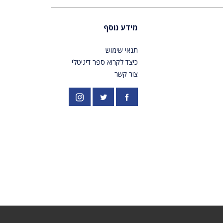
מידע נוסף
תנאי שימוש
כיצד לקרוא ספר דיגיטלי
צור קשר
פייסבוק
אינסטגרם
//twitter.com/PardesPublish