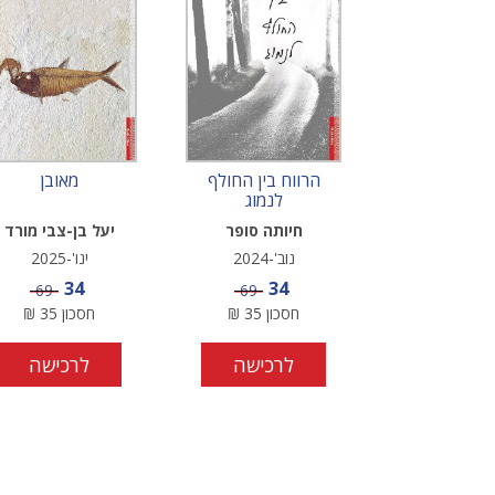
הרווח בין החולף
מאובן
לנמוג
חיותה סופר
יעל בן-צבי מורד
נוב'-2024
ינו'-2025
מחיר מבצע
מחיר מבצע
34
34
מחיר
מחיר
69
69
חסכון
35
₪
חסכון
35
₪
לרכישה
לרכישה