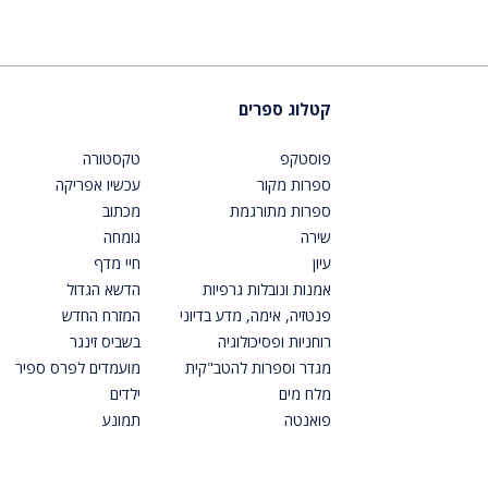
קטלוג ספרים
פוסטקפ
טקסטורה
ספרות מקור
עכשיו אפריקה
ספרות מתורגמת
מכתוב
שירה
גומחה
עיון
חיי מדף
אמנות ונובלות גרפיות
הדשא הגדול
פנטזיה, אימה, מדע בדיוני
המזרח החדש
רוחניות ופסיכולוגיה
בשביס זינגר
מגדר וספרות להטב"קית
מועמדים לפרס ספיר
מלח מים
ילדים
פואנטה
תמונע