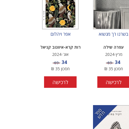
בשרנו רך מנשוא
אפר ויהלום
עפרה שילה
רות קרא-איוונוב קניאל
מרץ-2024
אוג'-2024
מחיר מבצע
מחיר מבצע
34
34
מחיר
מחיר
69
69
חסכון
35
₪
חסכון
35
₪
לרכישה
לרכישה
ס
ר
ד
פ
ח
ש