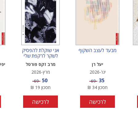
מבעד לעצב השקוף
אני שוקלת להפסיק
לשקר לרקפת שלי
יעל רן
מרב זקס פורטל
יפע
ינו'-2026
מרץ-2026
מחיר מבצע
מחיר מבצע
50
35
מחיר
מחיר
69
69
חסכון
34
₪
חסכון
19
₪
לרכישה
לרכישה