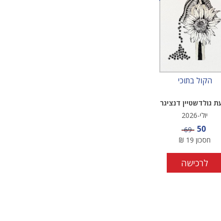
הקול בתוכי
ת גולדשטיין דנציגר
יולי-2026
מחיר מבצע
50
מחיר
69
חסכון
19
₪
לרכישה