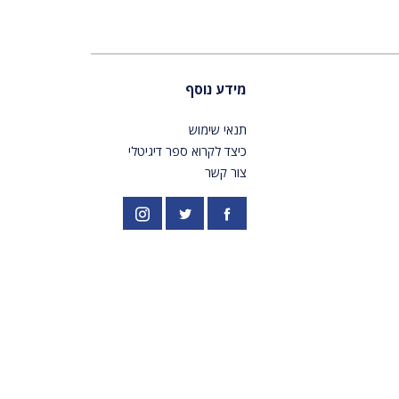
מידע נוסף
תנאי שימוש
כיצד לקרוא ספר דיגיטלי
צור קשר
פייסבוק
אינסטגרם
//twitter.com/PardesPublish