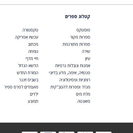
קטלוג ספרים
פוסטקפ
טקסטורה
ספרות מקור
עכשיו אפריקה
ספרות מתורגמת
מכתוב
שירה
גומחה
עיון
חיי מדף
אמנות ונובלות גרפיות
הדשא הגדול
פנטזיה, אימה, מדע בדיוני
המזרח החדש
רוחניות ופסיכולוגיה
בשביס זינגר
מגדר וספרות להטב"קית
מועמדים לפרס ספיר
מלח מים
ילדים
פואנטה
תמונע