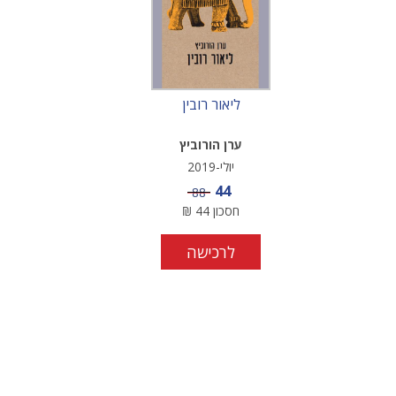
ליאור רובין
ערן הורוביץ
יולי-2019
מחיר מבצע
44
מחיר
88
חסכון
44
₪
לרכישה