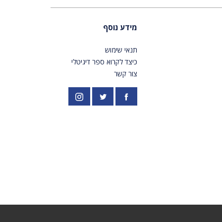
מידע נוסף
תנאי שימוש
כיצד לקרוא ספר דיגיטלי
צור קשר
פייסבוק
אינסטגרם
//twitter.com/PardesPublish