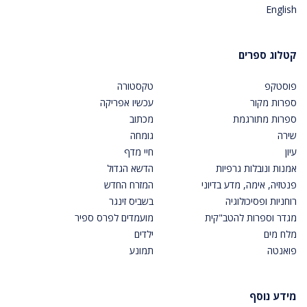
English
קטלוג ספרים
פוסטקפ
טקסטורה
ספרות מקור
עכשיו אפריקה
ספרות מתורגמת
מכתוב
שירה
גומחה
עיון
חיי מדף
אמנות ונובלות גרפיות
הדשא הגדול
פנטזיה, אימה, מדע בדיוני
המזרח החדש
רוחניות ופסיכולוגיה
בשביס זינגר
מגדר וספרות להטב"קית
מועמדים לפרס ספיר
מלח מים
ילדים
פואנטה
תמונע
מידע נוסף