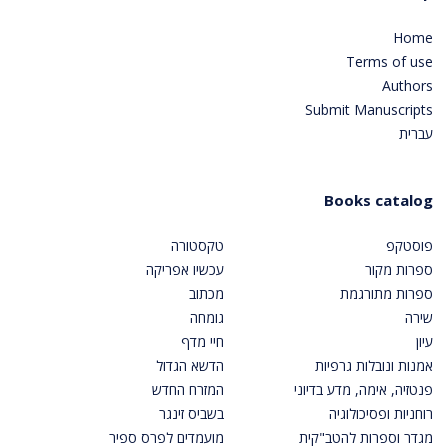
Home
Terms of use
Authors
Submit Manuscripts
עברית
Books catalog
פוסטקפ
טקסטורה
ספרות מקור
עכשיו אפריקה
ספרות מתורגמת
מכתוב
שירה
גומחה
עיון
חיי מדף
אמנות ונובלות גרפיות
הדשא הגדול
פנטזיה, אימה, מדע בדיוני
המזרח החדש
רוחניות ופסיכולוגיה
בשביס זינגר
מגדר וספרות להטב"קית
מועמדים לפרס ספיר