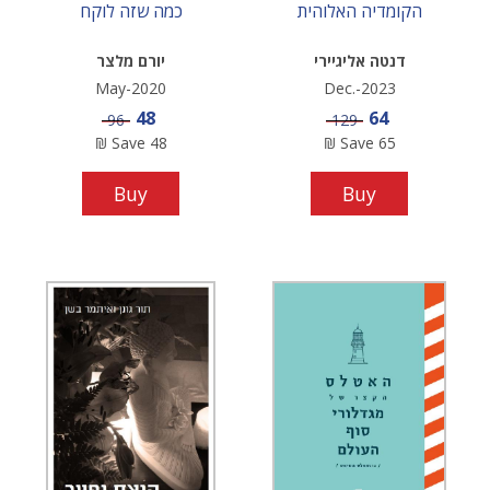
הקומדיה האלוהית
כמה שזה לוקח
דנטה אליגיירי
יורם מלצר
May-2020
Dec.-2023
Sale price
Sale price
48
64
Price
Price
96
129
₪
Save
48
₪
Save
65
Buy
Buy