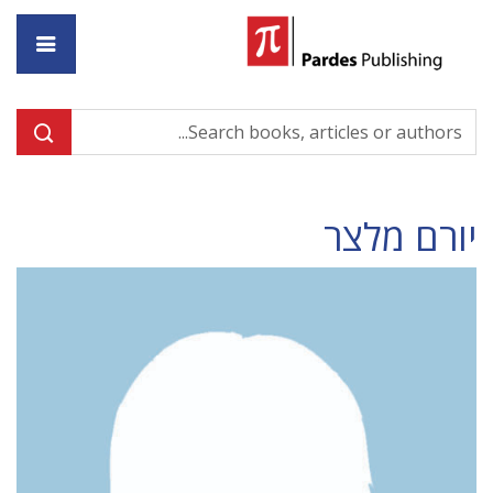
ome
יורם מלצר