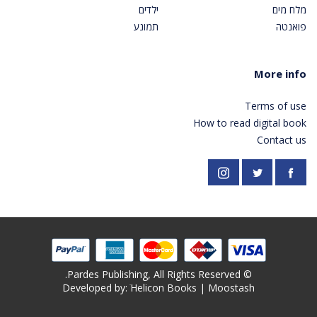
מלח מים
ילדים
פואנטה
תמונע
More info
Terms of use
How to read digital book
Contact us
https://twitter.com/PardesPublish
Instagram
Facebook
© Pardes Publishing, All Rights Reserved.
Developed by: ׁ
Helicon Books
|
Moostash