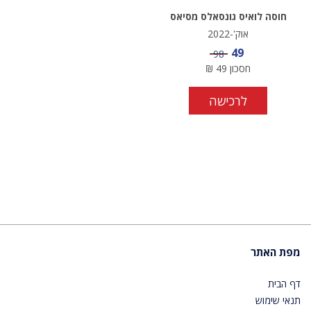
חוסה לואיס גונסאלס מסיאס
אוק'-2022
מחיר מבצע
49
מחיר
98
חסכון
49
₪
לרכישה
מפת האתר
דף הבית
תנאי שימוש