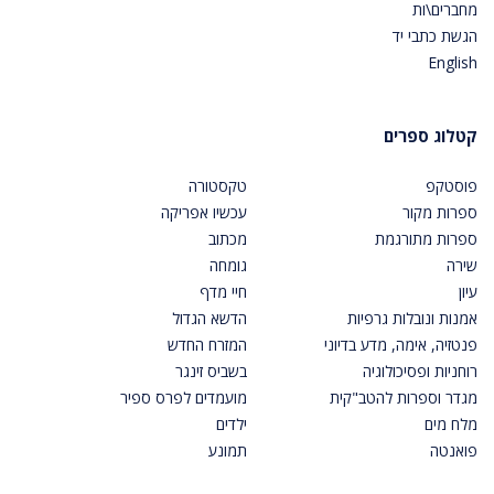
מחברים\ות
הגשת כתבי יד
English
קטלוג ספרים
פוסטקפ
טקסטורה
ספרות מקור
עכשיו אפריקה
ספרות מתורגמת
מכתוב
שירה
גומחה
עיון
חיי מדף
אמנות ונובלות גרפיות
הדשא הגדול
פנטזיה, אימה, מדע בדיוני
המזרח החדש
רוחניות ופסיכולוגיה
בשביס זינגר
מגדר וספרות להטב"קית
מועמדים לפרס ספיר
מלח מים
ילדים
פואנטה
תמונע