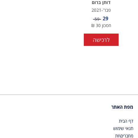
דותן ברום
פבר'-2021
מחיר מבצע
29
מחיר
59
חסכון
30
₪
לרכישה
מפת האתר
דף הבית
תנאי שימוש
מחברים\ות