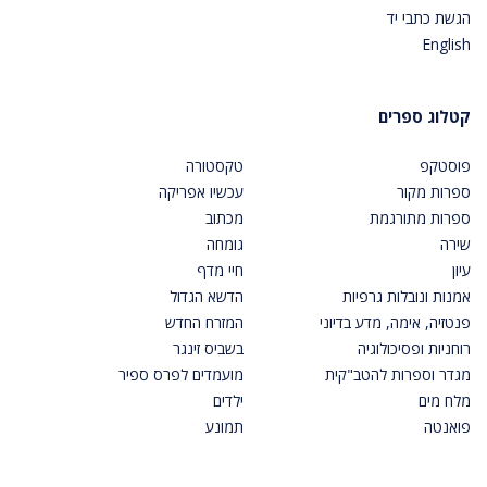
הגשת כתבי יד
English
קטלוג ספרים
פוסטקפ
טקסטורה
ספרות מקור
עכשיו אפריקה
ספרות מתורגמת
מכתוב
שירה
גומחה
עיון
חיי מדף
אמנות ונובלות גרפיות
הדשא הגדול
פנטזיה, אימה, מדע בדיוני
המזרח החדש
רוחניות ופסיכולוגיה
בשביס זינגר
מגדר וספרות להטב"קית
מועמדים לפרס ספיר
מלח מים
ילדים
פואנטה
תמונע