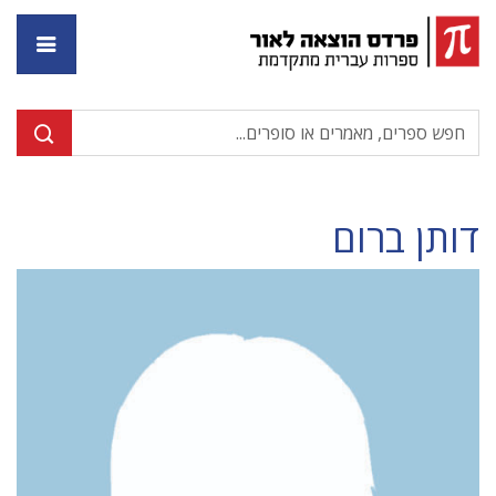
דף ה
דותן ברום