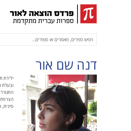
דנה שם אור
ילידת ת
ובעלת ת
התגוררה
הצרפתי.
סינית, ר