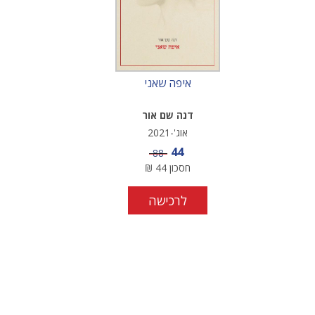
איפה שאני
דנה שם אור
אוג'-2021
מחיר מבצע
44
מחיר
88
חסכון
44
₪
לרכישה