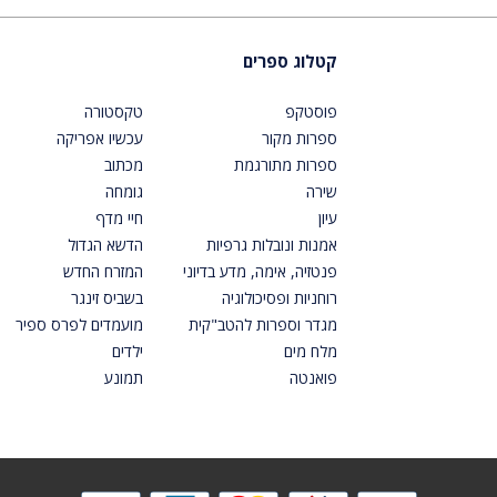
קטלוג ספרים
פוסטקפ
טקסטורה
ספרות מקור
עכשיו אפריקה
ספרות מתורגמת
מכתוב
שירה
גומחה
עיון
חיי מדף
אמנות ונובלות גרפיות
הדשא הגדול
פנטזיה, אימה, מדע בדיוני
המזרח החדש
רוחניות ופסיכולוגיה
בשביס זינגר
מגדר וספרות להטב"קית
מועמדים לפרס ספיר
מלח מים
ילדים
פואנטה
תמונע