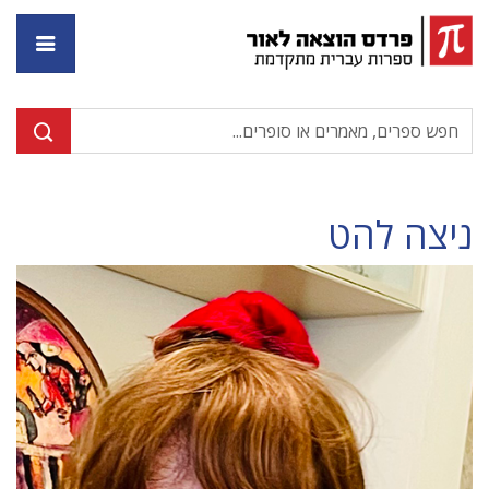
דף ה
ניצה להט