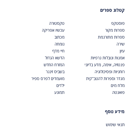
קטלוג ספרים
פוסטקפ
טקסטורה
ספרות מקור
עכשיו אפריקה
ספרות מתורגמת
מכתוב
שירה
גומחה
עיון
חיי מדף
אמנות ונובלות גרפיות
הדשא הגדול
פנטזיה, אימה, מדע בדיוני
המזרח החדש
רוחניות ופסיכולוגיה
בשביס זינגר
מגדר וספרות להטב"קית
מועמדים לפרס ספיר
מלח מים
ילדים
פואנטה
תמונע
מידע נוסף
תנאי שימוש