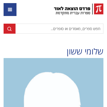
דף ה
שלומי ששון