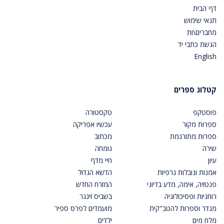
דף הבית
תנאי שימוש
מחברים\ות
הגשת כתבי יד
English
קטלוג ספרים
פוסטקפ
טקסטורה
ספרות מקור
עכשיו אפריקה
ספרות מתורגמת
מכתוב
שירה
גומחה
עיון
חיי מדף
אמנות ונובלות גרפיות
הדשא הגדול
פנטזיה, אימה, מדע בדיוני
המזרח החדש
רוחניות ופסיכולוגיה
בשביס זינגר
מגדר וספרות להטב"קית
מועמדים לפרס ספיר
מלח מים
ילדים