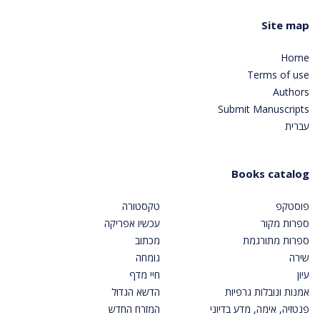
Site map
Home
Terms of use
Authors
Submit Manuscripts
עברית
Books catalog
פוסטקפ
טקסטורה
ספרות מקור
עכשיו אפריקה
ספרות מתורגמת
מכתוב
שירה
גומחה
עיון
חיי מדף
אמנות ונובלות גרפיות
הדשא הגדול
פנטזיה, אימה, מדע בדיוני
המזרח החדש