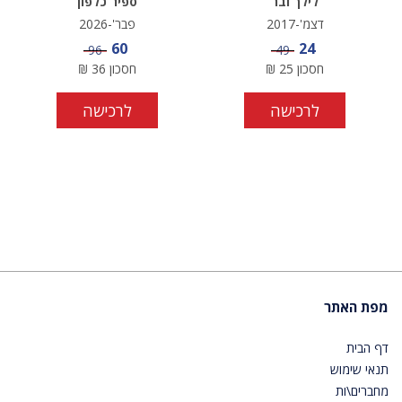
לילך ובר
ספיר כלפון
דצמ'-2017
פבר'-2026
מחיר מבצע
מחיר מבצע
60
24
מחיר
מחיר
96
49
חסכון
25
₪
חסכון
36
₪
לרכישה
לרכישה
מפת האתר
דף הבית
תנאי שימוש
מחברים\ות