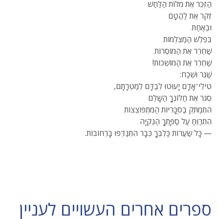
הַזְכֵּר אֶת מִלּוֹת הַלַּחַשׁ
זְקֹר אֶת לַהֲטָם
וּבְאַחַת
בִּפְלֶשׁ הַמַּצְלֵמוֹת
שַׁחְרֵר אֶת הַמּוֹסְרוֹת
שַׁחְרֵר אֶת הַמּוֹשְׁכוֹת!
שַׁגֵּר וּשְׁכַח:
טִילֵי־אָדָם יָעוּטוּ לְבַדָּם לְמַטְּרָתָם,
סְגֹר אֶת חַלּוֹנְךָ הַשָּׁלֵם
הִתְמַתֵּק בַּסֻּכָּרִיּוֹת הַמִּתְפּוֹצְצוֹת
הִתְרַוֵּחַ עַל סַפָּתְךָ הַנְּקִיָּה
— כָּל שַׂעֲרוֹת כַּלְבְּךָ כְּבָר הִתְנַדְּפוּ בָּרְחוֹבוֹת.
ספרים אחרים העשויים לעניין