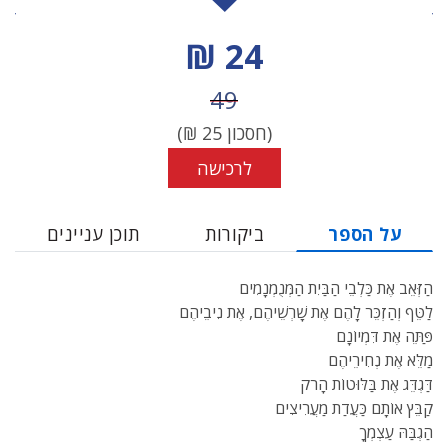
מחיר הנחה
24 ₪
מחיר לפני הנחה
49
(חסכון
25
₪)
לרכישה
על הספר
ביקורות
תוכן עניינים
הַזְּאֵב אֶת כַּלְבֵי הַבַּיִת הַמְּנֻמְנָמִים
לַטֵּף וְהַזְכֵּר לָהֶם אֶת שָׁרְשֵׁיהֶם, אֶת נִיבֵיהֶם
פַּתֵּה אֶת דִּמְיוֹנָם
מַלֵּא אֶת נְחִירֵיהֶם
דַּגְדֵּג אֶת בַּלּוּטוֹת הָרֹק
קַבֵּץ אוֹתָם כַּעֲדַת מַעֲרִיצִים
הַגְבַּהּ עַצְמְךָ