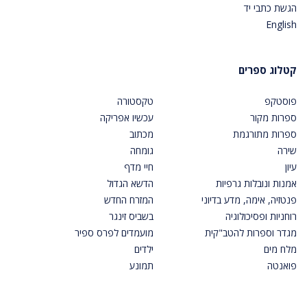
הגשת כתבי יד
English
קטלוג ספרים
פוסטקפ
טקסטורה
ספרות מקור
עכשיו אפריקה
ספרות מתורגמת
מכתוב
שירה
גומחה
עיון
חיי מדף
אמנות ונובלות גרפיות
הדשא הגדול
פנטזיה, אימה, מדע בדיוני
המזרח החדש
רוחניות ופסיכולוגיה
בשביס זינגר
מגדר וספרות להטב"קית
מועמדים לפרס ספיר
מלח מים
ילדים
פואנטה
תמונע