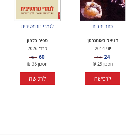
כתב יתדות
לגמרי נורמטיבית
דניאל באומגרטן
ספיר כלפון
יוני-2014
פבר'-2026
מחיר מבצע
מחיר מבצע
60
24
מחיר
מחיר
96
49
חסכון
25
₪
חסכון
36
₪
לרכישה
לרכישה