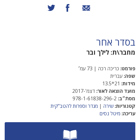
שיתוף באמצעות אימייל
שיתוף בפייסבוק
שיתוף בטוויטר
בסדר אחר
מחבר\ת:
לילך ובר
פורמט:
כריכה רכה | 73 עמ׳
שפה:
עברית
מידות:
21*13.5
מועד הוצאה לאור:
דצמ'-2017
מסתֿ״ב:
978-1-61838-296-2
קטגוריות:
שירה
|
מגדר וספרות להטב"קית
עריכה:
מיטל נסים