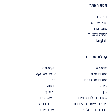
מפת האתר
דף הבית
תנאי שימוש
מחברים\ות
הגשת כתבי יד
English
קטלוג ספרים
פוסטקפ
טקסטורה
ספרות מקור
עכשיו אפריקה
ספרות מתורגמת
מכתוב
שירה
גומחה
עיון
חיי מדף
אמנות ונובלות גרפיות
הדשא הגדול
פנטזיה, אימה, מדע בדיוני
המזרח החדש
רוחניות ופסיכולוגיה
בשביס זינגר