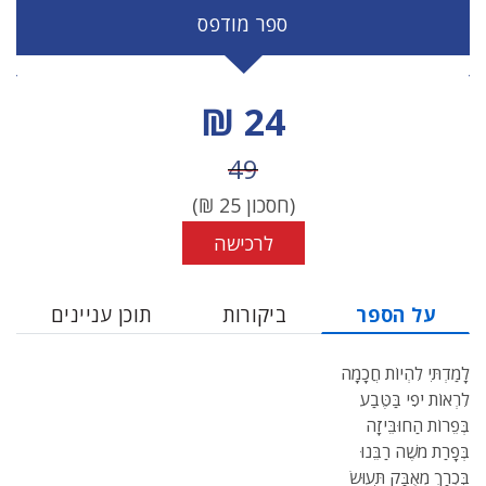
ספר מודפס
מחיר הנחה
24 ₪
מחיר לפני הנחה
49
(חסכון
25
₪)
לרכישה
על הספר
ביקורות
תוכן עניינים
לָמַדְתִּי לִהְיוֹת חֲכָמָה
לִרְאוֹת יֹפִי בַּטֶּבַע
בְּפֵרוֹת הַחוּבֵּיזָה
בְּפָרַת מֹשֶׁה רַבֵּנוּ
בִּכְרַךְ מְאֻבַּק תִּעוּשׂ