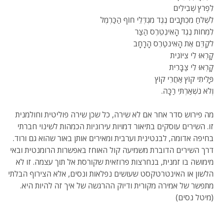
לִפְרֹץ שְׁבִילִים
לִשְׁלֹחַ מִכְתָּבִים נֶגֶד מִגְדְּלֵי חוֹף הַכַּרְמֶל
לִמְחוֹת נֶגֶד הָאִינְטֵרֶס הַצַּר
לקְַדֵּם אֶת הָאִינטְֵרֶס הָרָחָב
קָרְאוּ לִי צִיּוֹנִית
קָרְאוּ לִי צַבָּרִית
פָּלִיתִי קוֹץ אַחֲרֵי קוֹץ
וְלֹא נִשְׁאַרְתִּי רַכָּה.
מה פירוש סדר אחר אם לא שירה, כל שכן שירה פוליטית וחולמנית
זו. השירים עוסקים בתיאור דמויות עירוניות הכמהות לשינוי חברתי
בחיפה אדומה, לבנטינית וערבית ומאירים אותן באור שהוא גם ורוד.
דרך השירים הדוברת משמיעה קול האוחז באפשרות הרומנטית ובאי
מימושה בו זמנית, בנחרצות פרוזאית שקורסת אל תוך עצמה. זו לא
הלשון או האינטרטקסט שעושים נפלאות ונסים, אלא הצירוף הבלתי
מתפשר של אמירה מקורית ודיוק ההרגשה של איך זה להיות היא.
(מיטל נסים)