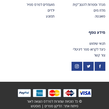
מגדר וספרות להטב"קית
מועמדים לפרס ספיר
מלח מים
ילדים
פואנטה
תמונע
מידע נוסף
תנאי שימוש
כיצד לקרוא ספר דיגיטלי
צור קשר
פייסבוק
אינסטגרם
https://twitter.com/PardesPublish
© כל הזכויות שמורות לפרדס הוצאה לאור
פיתוח אתר: ׁ
הליקון ספרים
|
מוסטש