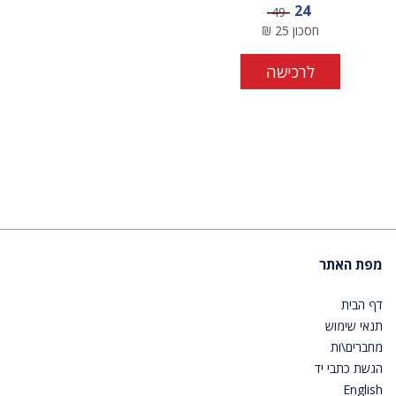
מחיר מבצע
24
מחיר
49
חסכון
25
₪
לרכישה
מפת האתר
דף הבית
תנאי שימוש
מחברים\ות
הגשת כתבי יד
English