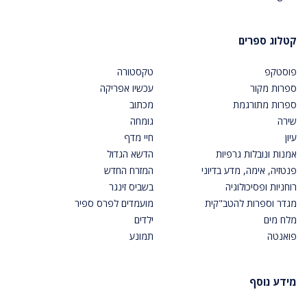
קטלוג ספרים
פוסטקפ
טקסטורה
ספרות מקור
עכשיו אפריקה
ספרות מתורגמת
מכתוב
שירה
גומחה
עיון
חיי מדף
אמנות ונובלות גרפיות
הדשא הגדול
פנטזיה, אימה, מדע בדיוני
המזרח החדש
רוחניות ופסיכולוגיה
בשביס זינגר
מגדר וספרות להטב"קית
מועמדים לפרס ספיר
מלח מים
ילדים
פואנטה
תמונע
מידע נוסף