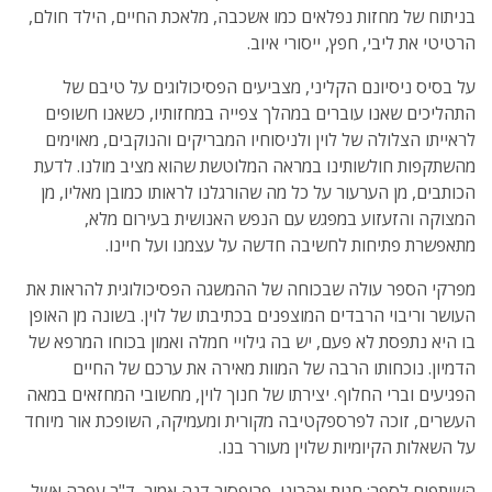
בניתוח של מחזות נפלאים כמו אשכבה, מלאכת החיים, הילד חולם,
הרטיטי את ליבי, חפץ, ייסורי איוב.
על בסיס ניסיונם הקליני, מצביעים הפסיכולוגים על טיבם של
התהליכים שאנו עוברים במהלך צפייה במחזותיו, כשאנו חשופים
לראייתו הצלולה של לוין ולניסוחיו המבריקים והנוקבים, מאוימים
מהשתקפות חולשותינו במראה המלוטשת שהוא מציב מולנו. לדעת
הכותבים, מן הערעור על כל מה שהורגלנו לראותו כמובן מאליו, מן
המצוקה והזעזוע במפגש עם הנפש האנושית בעירום מלא,
מתאפשרת פתיחות לחשיבה חדשה על עצמנו ועל חיינו.
מפרקי הספר עולה שבכוחה של ההמשגה הפסיכולוגית להראות את
העושר וריבוי הרבדים המוצפנים בכתיבתו של לוין. בשונה מן האופן
בו היא נתפסת לא פעם, יש בה גילויי חמלה ואמון בכוחו המרפא של
הדמיון. נוכחותו הרבה של המוות מאירה את ערכם של החיים
הפגיעים וברי החלוף. יצירתו של חנוך לוין, מחשובי המחזאים במאה
העשרים, זוכה לפרספקטיבה מקורית ומעמיקה, השופכת אור מיוחד
על השאלות הקיומיות שלוין מעורר בנו.
השותפים לספר: חגית אהרוני, פרופסור דנה אמיר, ד"ר עפרה אשל,