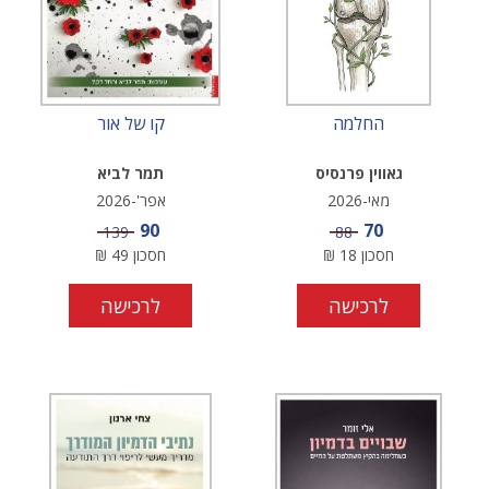
החלמה
קו של אור
גאווין פרנסיס
תמר לביא
מאי-2026
אפר'-2026
מחיר מבצע
מחיר מבצע
90
70
מחיר
מחיר
139
88
חסכון
18
₪
חסכון
49
₪
לרכישה
לרכישה