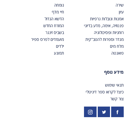
שירה
גומחה
עיון
חיי מדף
אמנות ונובלות גרפיות
הדשא הגדול
פנטזיה, אימה, מדע בדיוני
המזרח החדש
רוחניות ופסיכולוגיה
בשביס זינגר
מגדר וספרות להטב"קית
מועמדים לפרס ספיר
מלח מים
ילדים
פואנטה
תמונע
מידע נוסף
תנאי שימוש
כיצד לקרוא ספר דיגיטלי
צור קשר
פייסבוק
אינסטגרם
https://twitter.com/PardesPublish