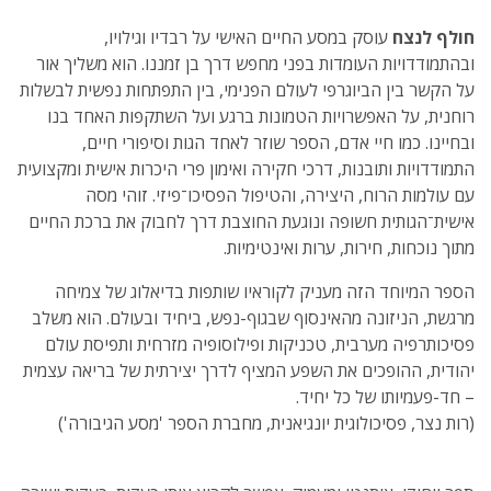
חולף לנצח
עוסק במסע החיים האישי על רבדיו וגילויו,
ובהתמודדויות העומדות בפני מחפש דרך בן זמננו. הוא משליך אור
על הקשר בין הביוגרפי לעולם הפנימי, בין התפתחות נפשית לבשלות
רוחנית, על האפשרויות הטמונות ברגע ועל השתקפות האחד בנו
ובחיינו. כמו חיי אדם, הספר שוזר לאחד הגות וסיפורי חיים,
התמודדויות ותובנות, דרכי חקירה ואימון פרי היכרות אישית ומקצועית
עם עולמות הרוח, היצירה, והטיפול הפסיכו־פיזי. זוהי מסה
אישית־הגותית חשופה ונוגעת החוצבת דרך לחבוק את ברכת החיים
מתוך נוכחות, חירות, ערות ואינטימיות.
הספר המיוחד הזה מעניק לקוראיו שותפות בדיאלוג של צמיחה
מרגשת, הניזונה מהאינסוף שבגוף-נפש, ביחיד ובעולם. הוא משלב
פסיכותרפיה מערבית, טכניקות ופילוסופיה מזרחית ותפיסת עולם
יהודית, ההופכים את השפע המציף לדרך יצירתית של בריאה עצמית
– חד-פעמיותו של כל יחיד.
(רות נצר, פסיכולוגית יונגיאנית, מחברת הספר 'מסע הגיבורה')