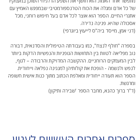
מתפשר אחר האמת. הוא חושף את השפע הרלגיוזי השוכן במעמקיו
של כל אדם ומגלה את הכוח הטרנספורמטיבי שבמפגש האמיץ עם
אתגרי החיים. הספר הוא אוצר לכל אדם בעל חיפוש רוחני, מכל
אסכולה שהיא. פנינה נדירה.
(דני אמן, מייסד ביה"ס לייעוץ ביוגרפי)
בספרה "חולף לנצח", כמו בעבודתה הטיפולית והסדנאית, דבורה
נוב מפליאה לטוות בין התחושות הגופניות והנפשיות הדקות ביותר
לבין המעמקים הרוחניים. ההקשבה המדויקת והרבודה – לגוף,
לנפש ולנשמה - הופכת את קולותיהן למנגינה נפלאה וייחודית.
הספר הוא תעודה ייחודית ומאלפת הכתוב מתוך כנות אישית חשופה
ומרגשת.
(ד"ר ברוך כהנא, מחבר הספר 'שבירה ותיקון)
ספרים אחרים העשויים לעניין