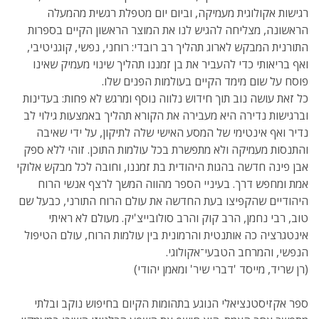
רגישות אקולוגית מעמיקה, וביום יום מטפלת רגשית מהמעלה
הראשונה, מצליחה להגיש לנו את המוצר הראשון הקיים בספרות
התורנית המבקש לארוג תהליך רב רובדי: רוחני, נפשי, קוגניטיבי,
ואף בריאותי כדי להעביר את בן זמננו תהליך שינוי מעמיק שאינו
פוסח על שום מימד הקיים בעולמות הפנים שלו.
כל זאת עושה נוב תוך חידוש נלווה נוסף ומרגש לא פחות: בעדינות
וברגישות נדירה היא מעבירה את הקורא תהליך באמצעות גילוי לב
נדיר ואף אינטימי של המסע האישי שלה לתיקון, על ידי שאיבה
והתנסות מעמיקה ולא מתפשרת בכל עולמות התוכן. זוהי ללא ספק
אבן פינה חדשה בהגות היהודית בת זמננו, וחובה לכל מבקש אלוקי
אמת ומחפש דרך. בעיניי הספר מהווה המשך לרצף אנשי הרוח
היהודיים שהקפיצו בעת החדשה את עולם הרוח התורני, כבעל שם
טוב, רבי נחמן, הרב קוק והרב סולובייצ'יק. מעולם לא ראיתי
אינטגרציה כה אותנטית והרמונית בין עולמות הרוח, עולם הטיפול
הנפשי, והמרחב הטבעי־אקולוגי.
(רן שריד, מייסד 'דברי שיר' ומאמן יהודי)
ספר אקזיסטנציאלי הנוגע בתהומות הקיום בחיפוש נוקב ובלתי