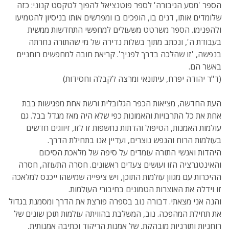
הספר 'מסע הגיבורה' לספר פוטנציאל להפוך לטקסט קנוני: כזה
שלומדים אותו, דנים בו, הופכים בו ומפרשים אותו בניסיון להטמיעו
ולהפנימו. הספר משרטט משעולים למחפשי התחדשות ממשית
בעבודת ה', ונכתב מתוך בשלות נדירה של מי שהתורה נחרתה
בנפשה, 'זו שהלכה בדרך לפניך'. קריאת חובה למחפשים רוחניים
באשר הם.
(ד"ר יהודה יפרח, עיתונאי ומרצה לקבלה וחסידות)
העת החדשה, מציאות הכפר הגלובלית ורשת אחת מפגישות בבת
אחת את כל התרבויות והאמונות כפי שלא היה מאז מגדל בבל. גם
עולמות האמנות, הטיפול והדתות נחשפות זו לזו, זיווגים חדשים
בעולמות הרוח והנפש נוצרים, ועדיין אנו בתחילת הדרך.
היהדות ואנשי התורה עומדים על סיפה של מלאכת הסיכום
והאינטגרציה הזו ועושים צעדים ראשונים. חסרה התעוזה, חסרה
ההיכרות עם מגוון עולמות התוכן, ויש ציפייה שמישהו ייכנס למלאכה
זו וידלה את האוצרות הטמונים בחיבורי העולמות.
והנה אני מצאתי. דבורה נוב בספרה פורצת את הדרך ומסמנת בגדול
את תחילת המהפכה. נוב, המשלבת בהוויתה עולמות תוכן שונים של
רוחניות ותורניות מובהקת, של אמנות הריקוד וכתיבה אמנותית,