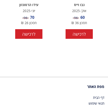
גבו וייס
עידו הרטוגזון
אוק'-2025
יוני-2025
מחיר מבצע
מחיר מבצע
70
60
מחיר
מחיר
96
96
חסכון
36
₪
חסכון
26
₪
לרכישה
לרכישה
מפת האתר
דף הבית
תנאי שימוש