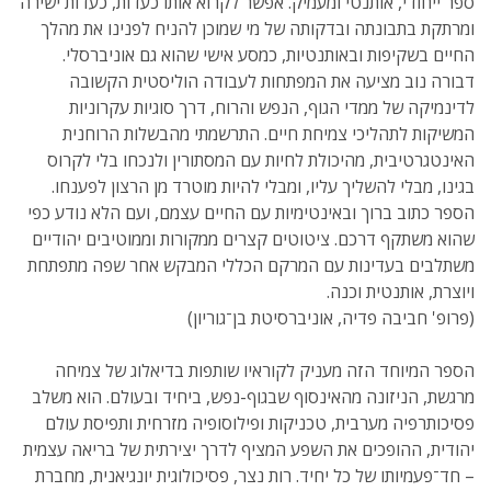
ספר ייחודי, אותנטי ומעמיק. אפשר לקרוא אותו כעדות, כעדות ישירה
ומרתקת בתבונתה ובדקותה של מי שמוכן להניח לפנינו את מהלך
החיים בשקיפות ובאותנטיות, כמסע אישי שהוא גם אוניברסלי.
דבורה נוב מציעה את המפתחות לעבודה הוליסטית הקשובה
לדינמיקה של ממדי הגוף, הנפש והרוח, דרך סוגיות עקרוניות
המשיקות לתהליכי צמיחת חיים. התרשמתי מהבשלות הרוחנית
האינטגרטיבית, מהיכולת לחיות עם המסתורין ולנכחו בלי לקרוס
בגינו, מבלי להשליך עליו, ומבלי להיות מוטרד מן הרצון לפענחו.
הספר כתוב ברוך ובאינטימיות עם החיים עצמם, ועם הלא נודע כפי
שהוא משתקף דרכם. ציטוטים קצרים ממקורות וממוטיבים יהודיים
משתלבים בעדינות עם המרקם הכללי המבקש אחר שפה מתפתחת
ויוצרת, אותנטית וכנה.
(פרופ' חביבה פדיה, אוניברסיטת בן־גוריון)
הספר המיוחד הזה מעניק לקוראיו שותפות בדיאלוג של צמיחה
מרגשת, הניזונה מהאינסוף שבגוף-נפש, ביחיד ובעולם. הוא משלב
פסיכותרפיה מערבית, טכניקות ופילוסופיה מזרחית ותפיסת עולם
יהודית, ההופכים את השפע המציף לדרך יצירתית של בריאה עצמית
– חד־פעמיותו של כל יחיד. רות נצר, פסיכולוגית יונגיאנית, מחברת