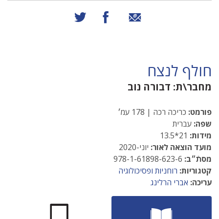
שיתוף באמצעות אימייל
שיתוף בפייסבוק
שיתוף בטוויטר
חולף לנצח
מחבר\ת:
דבורה נוב
פורמט:
כריכה רכה | 178 עמ׳
שפה:
עברית
מידות:
21*13.5
מועד הוצאה לאור:
יוני-2020
מסתֿ״ב:
978-1-61898-623-6
קטגוריות:
רוחניות ופסיכולוגיה
עריכה:
אברי הרלינג