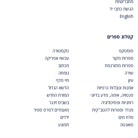
מחברים\ות
הגשת כתבי יד
English
קטלוג ספרים
פוסטקפ
טקסטורה
ספרות מקור
עכשיו אפריקה
ספרות מתורגמת
מכתוב
שירה
גומחה
עיון
חיי מדף
אמנות ונובלות גרפיות
הדשא הגדול
פנטזיה, אימה, מדע בדיוני
המזרח החדש
רוחניות ופסיכולוגיה
בשביס זינגר
מגדר וספרות להטב"קית
מועמדים לפרס ספיר
מלח מים
ילדים
פואנטה
תמונע