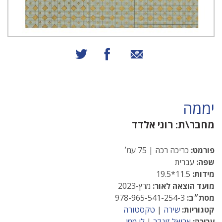
שיתוף באמצעות אימייל
שיתוף בפייסבוק
שיתוף בטוויטר
יממה
מחבר\ת:
רוני אלדד
פורמט:
כריכה רכה | 75 עמ׳
שפה:
עברית
מידות:
11.5*19.5
מועד הוצאה לאור:
מרץ-2023
מסתֿ״ב:
978-965-541-254-3
קטגוריות:
שירה
|
טקסטורה
עריכה:
אריאל זינדר
|
לי ממן