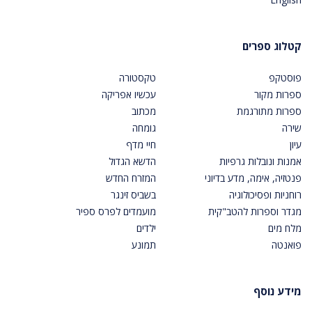
קטלוג ספרים
פוסטקפ
טקסטורה
ספרות מקור
עכשיו אפריקה
ספרות מתורגמת
מכתוב
שירה
גומחה
עיון
חיי מדף
אמנות ונובלות גרפיות
הדשא הגדול
פנטזיה, אימה, מדע בדיוני
המזרח החדש
רוחניות ופסיכולוגיה
בשביס זינגר
מגדר וספרות להטב"קית
מועמדים לפרס ספיר
מלח מים
ילדים
פואנטה
תמונע
מידע נוסף