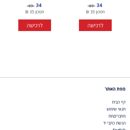
מחיר מבצע
מחיר מבצע
34
34
מחיר
מחיר
69
69
חסכון
35
₪
חסכון
35
₪
לרכישה
לרכישה
מפת האתר
דף הבית
תנאי שימוש
מחברים\ות
הגשת כתבי יד
English