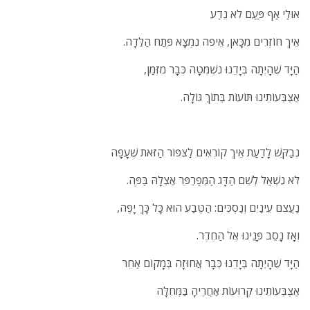
אוּלַי אַף פַּעַם לֹא נֵדַע
אֵיךְ חוֹזְרִים מִכָּאן, אֵיפֹה נִמְצָא פֶּתַח הַלֵּדָה.
הַיָּד שֶׁהָיְתָה בְּיָדֵנוּ נִשְׁמְטָה כְּבָר מִזְּמַן,
אֶצְבְּעוֹתֵינוּ תּוֹעוֹת בְּתוֹךְ גּוֹלָה.
נְבַקֵּשׁ לָדַעַת אֵיךְ קוֹרְאִים לַצִּפּוֹר הַזֹּאת שֶׁעָפָה
לֹא נִשְׁאַל לְשֵׁם הַדָּג הַמְּפַרְפֵּר אֶצְלָהּ בַּפֶּה.
נַעֲצֹם עֵינַיִם וְנַסְכִּים: הַטֶּבַע הוּא כָּל כָּךְ יָפֶה,
וְאָז נָסֵב פָּנֵינוּ אֶל הַחֶדֶר.
הַיָּד שֶׁהָיְתָה בְּיָדֵנוּ כְּבָר אֲחוּזָה בְּמָקוֹם אַחֵר
אֶצְבְּעוֹתֵינוּ קְרוּעוֹת אַחֲרֶיהָ בַּמְּחִלָּה