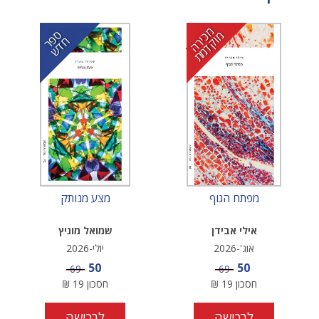
מ
י
ר
ה
ו
ק
ד
מ
ס
ר
ד
כ
מ
ת
פ
ח
ש
מפתח הגוף
מצע מנותק
אילי אבידן
שמואל מוניץ
אוג'-2026
יולי-2026
מחיר מבצע
מחיר מבצע
50
50
מחיר
מחיר
69
69
חסכון
19
₪
חסכון
19
₪
לרכישה
לרכישה