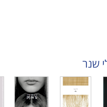
י שנר