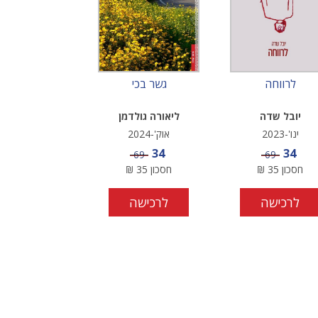
לרווחה
גשר בכי
יובל שדה
ליאורה גולדמן
ינו'-2023
אוק'-2024
מחיר מבצע
מחיר מבצע
34
34
מחיר
מחיר
69
69
חסכון
35
₪
חסכון
35
₪
לרכישה
לרכישה