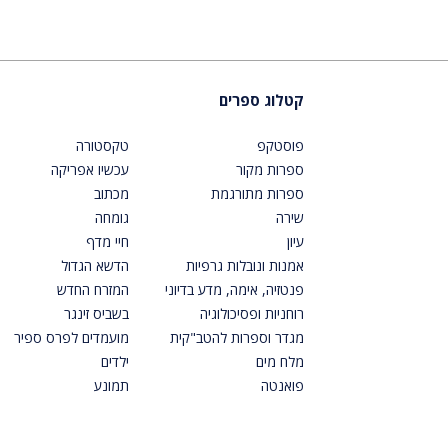
קטלוג ספרים
פוסטקפ
טקסטורה
ספרות מקור
עכשיו אפריקה
ספרות מתורגמת
מכתוב
שירה
גומחה
עיון
חיי מדף
אמנות ונובלות גרפיות
הדשא הגדול
פנטזיה, אימה, מדע בדיוני
המזרח החדש
רוחניות ופסיכולוגיה
בשביס זינגר
מגדר וספרות להטב"קית
מועמדים לפרס ספיר
מלח מים
ילדים
פואנטה
תמונע