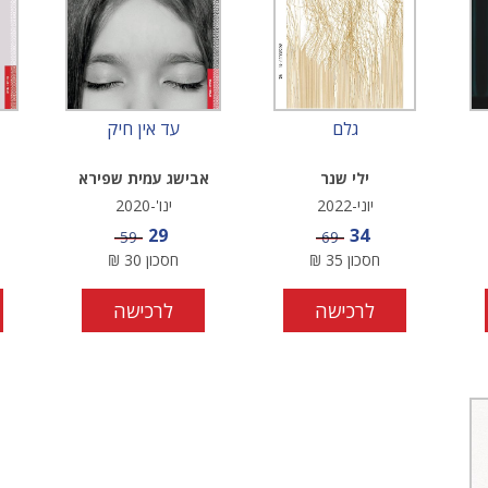
גלם
עד אין חיק
ילי שנר
אבישג עמית שפירא
יוני-2022
ינו'-2020
מחיר מבצע
מחיר מבצע
29
34
מחיר
מחיר
59
69
חסכון
35
₪
חסכון
30
₪
לרכישה
לרכישה