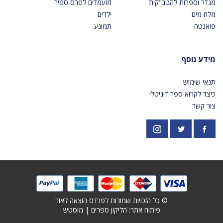
מגדר וספרות להטב"קית
מועמדים לפרס ספיר
מלח מים
ילדים
פואנטה
תמונע
מידע נוסף
תנאי שימוש
כיצד לקרוא ספר דיגיטלי
צור קשר
פייסבוק
אינסטגרם
https://twitter.com/PardesPublish
© כל הזכויות שמורות לפרדס הוצאה לאור
פיתוח אתר: ׁ
הליקון ספרים
|
מוסטש