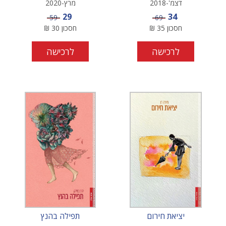
דצמ'-2018
מרץ-2020
מחיר מבצע
מחיר מבצע
29
34
מחיר
מחיר
59
69
חסכון
35
₪
חסכון
30
₪
לרכישה
לרכישה
יציאת חירום
תפילה בהנץ