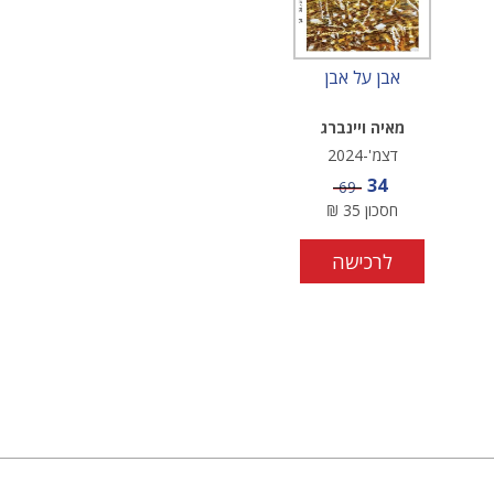
אבן על אבן
מאיה ויינברג
דצמ'-2024
מחיר מבצע
34
מחיר
69
חסכון
35
₪
לרכישה