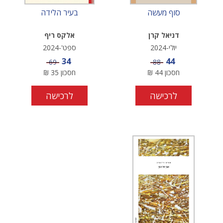
סוף מעשה
בעיר הלידה
דניאל קרן
אלקס ריף
יולי-2024
ספט'-2024
מחיר מבצע
מחיר מבצע
34
44
מחיר
מחיר
69
88
חסכון
44
₪
חסכון
35
₪
לרכישה
לרכישה