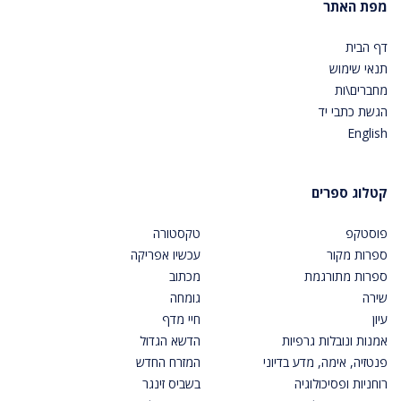
מפת האתר
דף הבית
תנאי שימוש
מחברים\ות
הגשת כתבי יד
English
קטלוג ספרים
פוסטקפ
טקסטורה
ספרות מקור
עכשיו אפריקה
ספרות מתורגמת
מכתוב
שירה
גומחה
עיון
חיי מדף
אמנות ונובלות גרפיות
הדשא הגדול
פנטזיה, אימה, מדע בדיוני
המזרח החדש
רוחניות ופסיכולוגיה
בשביס זינגר