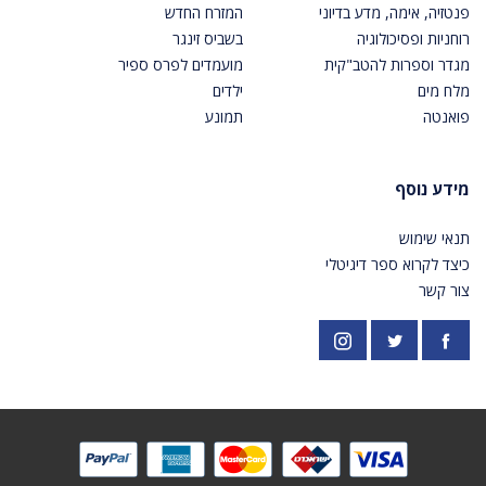
פנטזיה, אימה, מדע בדיוני
המזרח החדש
רוחניות ופסיכולוגיה
בשביס זינגר
מגדר וספרות להטב"קית
מועמדים לפרס ספיר
מלח מים
ילדים
פואנטה
תמונע
מידע נוסף
תנאי שימוש
כיצד לקרוא ספר דיגיטלי
צור קשר
פייסבוק
אינסטגרם
https://twitter.com/PardesPublish